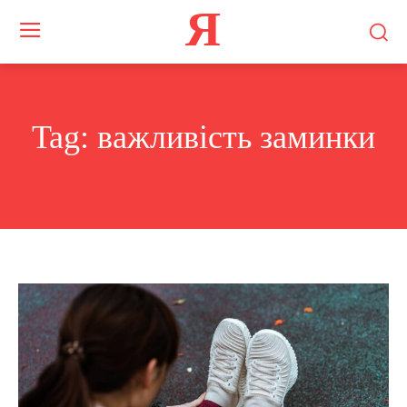
Я
Tag:
важливість заминки