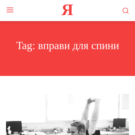
Я
Tag:
вправи для спини