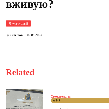
вживую?
Я культурный
i-kherson
02.05.2025
By
Related
Стоматологии
★ 9.7