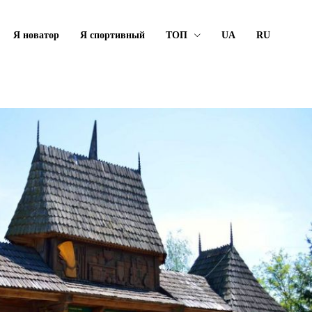
Я новатор
Я спортивный
ТОП
UA
RU