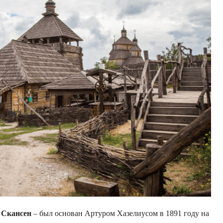
–
Скансен
– был основан Артуром Хазелиусом в 1891 году на