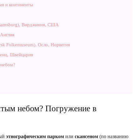
мя и континенты
liamsburg), Вирджиния, США
 Англия
sk Folkemuseum), Осло, Норвегия
иенц, Швейцария
 небом?
ытым небом? Погружение в
мый
этнографическим парком
или
скансеном
(по названию