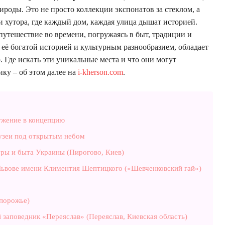
роды. Это не просто коллекции экспонатов за стеклом, а
 хутора, где каждый дом, каждая улица дышат историей.
путешествие во времени, погружаясь в быт, традиции и
с её богатой историей и культурным разнообразием, обладает
 Где искать эти уникальные места и что они могут
ку – об этом далее на
i-kherson.com
.
ужение в концепцию
узеи под открытым небом
ры и быта Украины (Пирогово, Киев)
Львове имени Климентия Шептицкого («Шевченковский гай»)
порожье)
заповедник «Переяслав» (Переяслав, Киевская область)