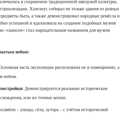
аключалась в сохранении традиционной шведской культуры,
стриализации. Хазелиус собирал не только здания из разных
 предметы быта, а также демонстрировал народные ремёсла и
айно успешной и вдохновила на создание подобных музеев
ин «скансен» стал нарицательным названием для музеев
крытым небом:
сновная часть экспозиции расположена не в помещениях, а
м небом.
постройки:
Демонстрируются реальные исторические
исхождения, или их точные копии.
самбли – улицы, сёла, хутора – с учётом исторической