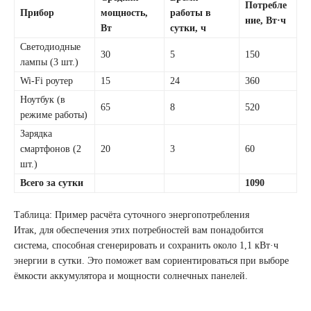
Потребле
Прибор
мощность,
работы в
ние, Вт·ч
Вт
сутки, ч
Светодиодные
30
5
150
лампы (3 шт.)
Wi-Fi роутер
15
24
360
Ноутбук (в
65
8
520
режиме работы)
Зарядка
смартфонов (2
20
3
60
шт.)
Всего за сутки
1090
Таблица: Пример расчёта суточного энергопотребления
Итак, для обеспечения этих потребностей вам понадобится
система, способная сгенерировать и сохранить около 1,1 кВт·ч
энергии в сутки. Это поможет вам сориентироваться при выборе
ёмкости аккумулятора и мощности солнечных панелей.