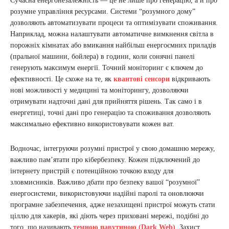
Сучасна енергонезалежність — це не лише про генерацію, а й про
розумне управління ресурсами. Системи “розумного дому”
дозволяють автоматизувати процеси та оптимізувати споживання.
Наприклад, можна налаштувати автоматичне вимкнення світла в
порожніх кімнатах або вмикання найбільш енергоємних приладів
(пральної машини, бойлера) в години, коли сонячні панелі
генерують максимум енергії. Точний моніторинг є ключем до
ефективності. Це схоже на те, як
квантові сенсори
відкривають
нові можливості у медицині та моніторингу, дозволяючи
отримувати надточні дані для прийняття рішень. Так само і в
енергетиці, точні дані про генерацію та споживання дозволяють
максимально ефективно використовувати кожен ват.
Водночас, інтегруючи розумні пристрої у свою домашню мережу,
важливо пам’ятати про кібербезпеку. Кожен підключений до
інтернету пристрій є потенційною точкою входу для
зловмисників. Важливо дбати про безпеку вашої “розумної”
енергосистеми, використовуючи надійні паролі та оновлюючи
програмне забезпечення, адже незахищені пристрої можуть стати
ціллю для хакерів, які діють через приховані мережі, подібні до
того, що називають
темною павутиною (Dark Web)
. Захист