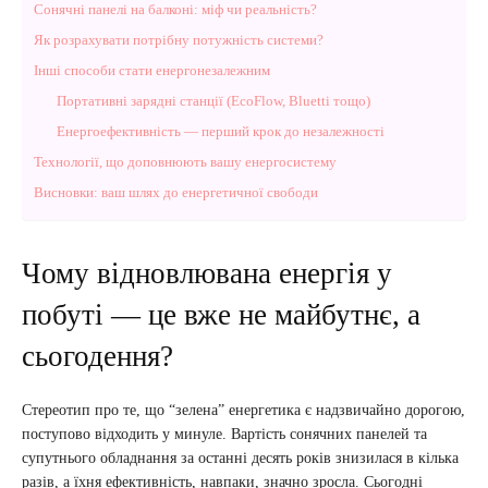
Сонячні панелі на балконі: міф чи реальність?
Як розрахувати потрібну потужність системи?
Інші способи стати енергонезалежним
Портативні зарядні станції (EcoFlow, Bluetti тощо)
Енергоефективність — перший крок до незалежності
Технології, що доповнюють вашу енергосистему
Висновки: ваш шлях до енергетичної свободи
Чому відновлювана енергія у
побуті — це вже не майбутнє, а
сьогодення?
Стереотип про те, що “зелена” енергетика є надзвичайно дорогою,
поступово відходить у минуле. Вартість сонячних панелей та
супутнього обладнання за останні десять років знизилася в кілька
разів, а їхня ефективність, навпаки, значно зросла. Сьогодні