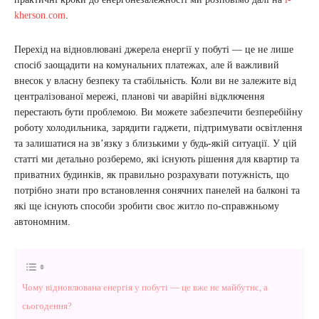
kherson.com
.
Перехід на відновлювані джерела енергії у побуті — це не лише
спосіб заощадити на комунальних платежах, але й важливий
внесок у власну безпеку та стабільність. Коли ви не залежите від
централізованої мережі, планові чи аварійні відключення
перестають бути проблемою. Ви можете забезпечити безперебійну
роботу холодильника, зарядити гаджети, підтримувати освітлення
та залишатися на зв’язку з близькими у будь-якій ситуації. У цій
статті ми детально розберемо, які існують рішення для квартир та
приватних будинків, як правильно розрахувати потужність, що
потрібно знати про встановлення сонячних панелей на балконі та
які ще існують способи зробити своє житло по-справжньому
автономним.
Чому відновлювана енергія у побуті — це вже не майбутнє, а
сьогодення?