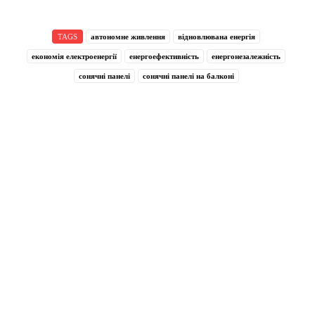
TAGS
автономне живлення
відновлювана енергія
економія електроенергії
енергоефективність
енергонезалежність
сонячні панелі
сонячні панелі на балконі