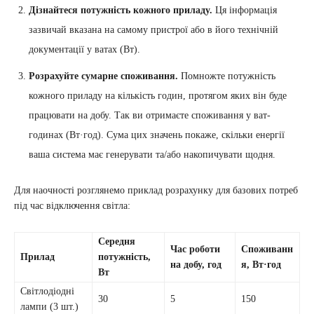
Дізнайтеся потужність кожного приладу.
Ця інформація
зазвичай вказана на самому пристрої або в його технічній
документації у ватах (Вт).
Розрахуйте сумарне споживання.
Помножте потужність
кожного приладу на кількість годин, протягом яких він буде
працювати на добу. Так ви отримаєте споживання у ват-
годинах (Вт·год). Сума цих значень покаже, скільки енергії
ваша система має генерувати та/або накопичувати щодня.
Для наочності розглянемо приклад розрахунку для базових потреб
під час відключення світла:
Середня
Час роботи
Споживанн
Прилад
потужність,
на добу, год
я, Вт·год
Вт
Світлодіодні
30
5
150
лампи (3 шт.)