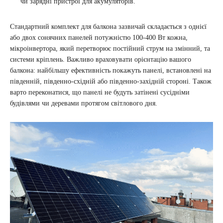
чи зарядні пристрої для акумуляторів.
Стандартний комплект для балкона зазвичай складається з однієї
або двох сонячних панелей потужністю 100-400 Вт кожна,
мікроінвертора, який перетворює постійний струм на змінний, та
системи кріплень. Важливо враховувати орієнтацію вашого
балкона: найбільшу ефективність покажуть панелі, встановлені на
південній, південно-східній або південно-західній стороні. Також
варто переконатися, що панелі не будуть затінені сусідніми
будівлями чи деревами протягом світлового дня.