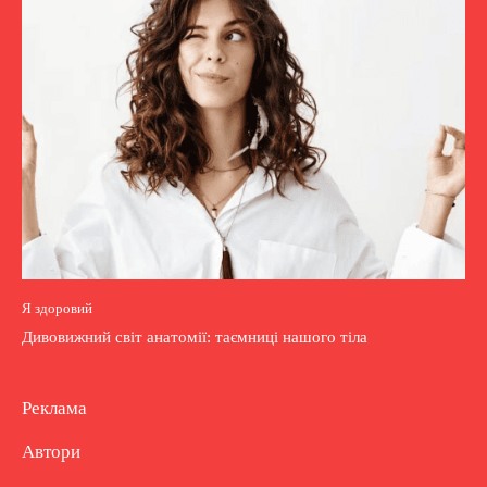
Я здоровий
Дивовижний світ анатомії: таємниці нашого тіла
Реклама
Автори