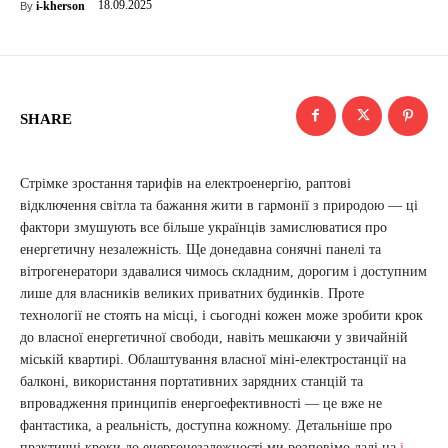
18.09.2025
i-kherson
By
SHARE
Стрімке зростання тарифів на електроенергію, раптові
відключення світла та бажання жити в гармонії з природою — ці
фактори змушують все більше українців замислюватися про
енергетичну незалежність. Ще донедавна сонячні панелі та
вітрогенератори здавалися чимось складним, дорогим і доступним
лише для власників великих приватних будинків. Проте
технології не стоять на місці, і сьогодні кожен може зробити крок
до власної енергетичної свободи, навіть мешкаючи у звичайній
міській квартирі. Облаштування власної міні-електростанції на
балконі, використання портативних зарядних станцій та
впровадження принципів енергоефективності — це вже не
фантастика, а реальність, доступна кожному. Детальніше про
практичні кроки до енергонезалежності ми розповімо далі на
i-