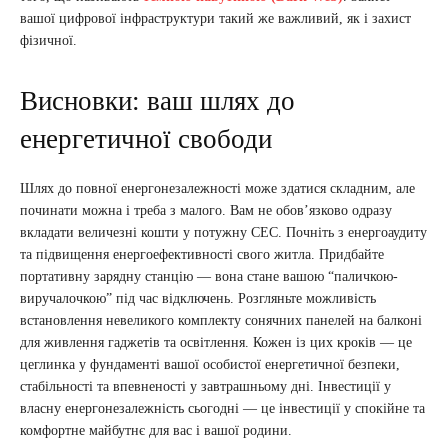
вашої цифрової інфраструктури такий же важливий, як і захист
фізичної.
Висновки: ваш шлях до
енергетичної свободи
Шлях до повної енергонезалежності може здатися складним, але
починати можна і треба з малого. Вам не обов’язково одразу
вкладати величезні кошти у потужну СЕС. Почніть з енергоаудиту
та підвищення енергоефективності свого житла. Придбайте
портативну зарядну станцію — вона стане вашою “паличкою-
виручалочкою” під час відключень. Розгляньте можливість
встановлення невеликого комплекту сонячних панелей на балконі
для живлення гаджетів та освітлення. Кожен із цих кроків — це
цеглинка у фундаменті вашої особистої енергетичної безпеки,
стабільності та впевненості у завтрашньому дні. Інвестиції у
власну енергонезалежність сьогодні — це інвестиції у спокійне та
комфортне майбутнє для вас і вашої родини.