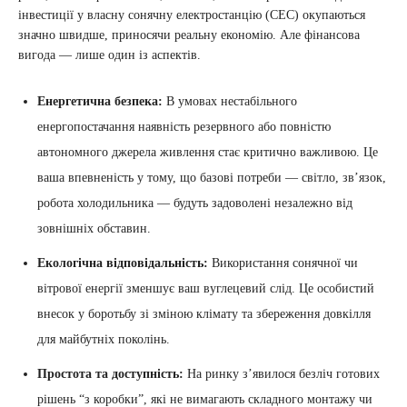
інвестиції у власну сонячну електростанцію (СЕС) окупаються
значно швидше, приносячи реальну економію. Але фінансова
вигода — лише один із аспектів.
Енергетична безпека:
В умовах нестабільного
енергопостачання наявність резервного або повністю
автономного джерела живлення стає критично важливою. Це
ваша впевненість у тому, що базові потреби — світло, зв’язок,
робота холодильника — будуть задоволені незалежно від
зовнішніх обставин.
Екологічна відповідальність:
Використання сонячної чи
вітрової енергії зменшує ваш вуглецевий слід. Це особистий
внесок у боротьбу зі зміною клімату та збереження довкілля
для майбутніх поколінь.
Простота та доступність:
На ринку з’явилося безліч готових
рішень “з коробки”, які не вимагають складного монтажу чи