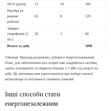
Wi-Fi роутер
15
24
360
Ноутбук (в
режимі
65
8
520
роботи)
Зарядка
смартфонів (2
20
3
60
шт.)
Всього за добу
1090
Таблиця: Приклад розрахунку добового енергоспоживання
Отже, для забезпечення цих потреб вам знадобиться система,
здатна згенерувати та зберегти близько 1,1 кВт·год енергії на
добу. Це допоможе вам зорієнтуватися при виборі ємності
акумулятора та потужності сонячних панелей.
Інші способи стати
енергонезалежним