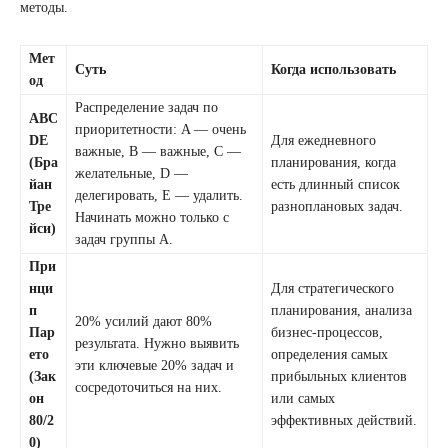
методы.
Мет
Суть
Когда использовать
од
Распределение задач по
ABC
приоритетности: A — очень
DE
Для ежедневного
важные, B — важные, C —
(Бра
планирования, когда
желательные, D —
йан
есть длинный список
делегировать, E — удалить.
Тре
разноплановых задач.
Начинать можно только с
йси)
задач группы А.
При
нци
Для стратегического
п
планирования, анализа
20% усилий дают 80%
Пар
бизнес-процессов,
результата. Нужно выявить
ето
определения самых
эти ключевые 20% задач и
(Зак
прибыльных клиентов
сосредоточиться на них.
он
или самых
80/2
эффективных действий.
0)