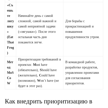
«Съ
ешь
те
Начинайте день с самой
лягу
сложной, самой важной и
Для борьбы с
шку
самой неприятной задачи
прокрастинацией и
»
(«лягушки»). После этого
повышения
(Eat
остальная часть дня
продуктивности утром.
That
покажется легче.
Frog
)
Приоритезация требований в
Мет
В командной работе,
проектах:
M
ust have
од
разработке продуктов,
(обязательно),
S
hould have
MoS
управлении проектами
(желательно),
C
ould have
Co
для согласования
(возможно),
W
on’t have (не
W
приоритетов.
будет в этот раз).
Как внедрить приоритизацию в