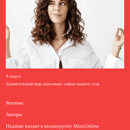
Я здоров
Удивительный мир анатомии: тайны нашего тела
Реклама
Авторы
Издание входит в медиагруппу
MistoOnline