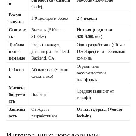
разработка (Custom
No-code / Low-code
й
Code)
Время
3-9 месяцев и более
2-4 недели
запуска
Стоимос
Высокая ($10k —
Низкая (подписка
ть
$100k+)
$20-$200/мес)
Требова
Project manager,
Один разработчик (Citizen
ния к
дизайнеры, Frontend,
Developer) или небольшая
команде
Backend, QA
команда
Ограничена
Гибкост
Абсолютная (можно
возможностями
ь
сделать всё)
платформы
Масшта
Средняя (зависит от
бируемо
Высокая
тарифа)
сть
Зависим
От кода и
От платформы (Vendor
ость
разработчиков
lock-in)
Интеграция с передовыми