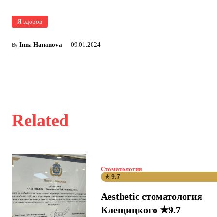
Я здоров
Inna Hananova
09.01.2024
By
Related
Стоматологии
★ 9.7
Aesthetic стоматология
Клещицкого ★9.7