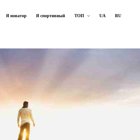
Я новатор
Я спортивный
ТОП
UA
RU