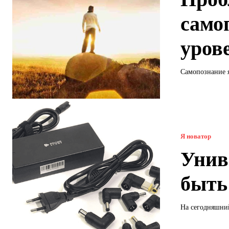
само
уров
Самопознание я
Я новатор
Унив
быть
На сегодняшний