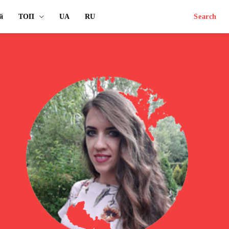
й
ТОП
UA
RU
Search