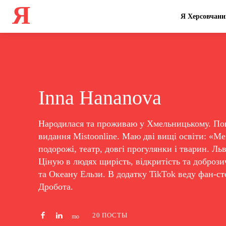
Я
Я Херсовчани
Inna Hananova
Народилася та проживаю у Хмельницькому. Пон
видання Mistoonline. Маю дві вищі освіти: «М
подорожі, театр, довгі прогулянки і тварин. Ль
Ціную в людях щирість, відкритість та добрози
та Океану Ельзи. В додатку TikTok веду фан-с
Дробота.
20 ПОСТЫ