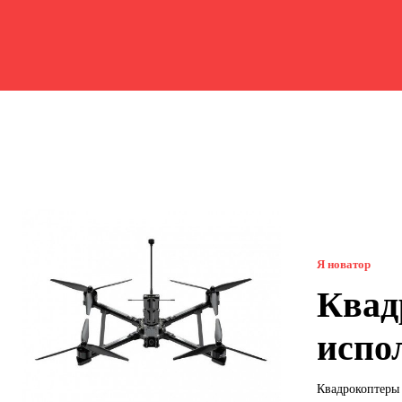
Я новатор
Квад
испо
Квадрокоптеры 