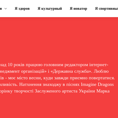
н
Я здоров
Я культурный
Я новатор
Я спортивны
ад 10 років працюю головним редактором інтернет-
енеджмент організацій» і «Державна служба». Люблю
вів - моє місто весни, куди завжди приємно повертатися.
чливість. Натхнення знаходжу в піснях Imagine Dragons
торінку творчості Заслуженого артиста України Марка