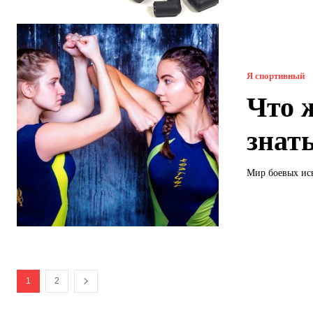
Я спортивный
Что 
знать
Мир боевых иск
1
2