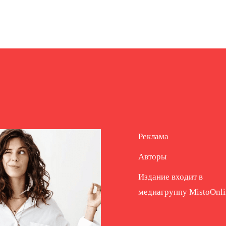
Реклама
Авторы
Издание входит в
медиагруппу
MistoOnli