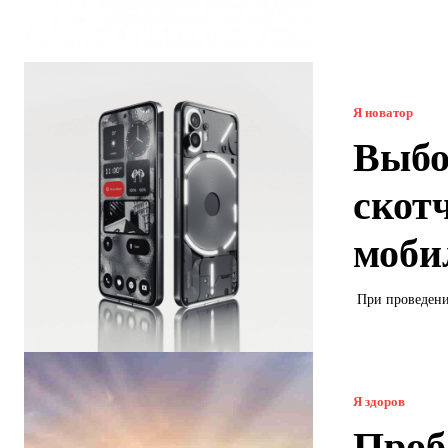
Я новатор
Выбо
скот
моби
При проведении
Я здоров
Проб