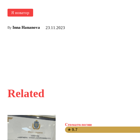
Я новатор
Inna Hananova
23.11.2023
By
Related
Стоматологии
★ 9.7