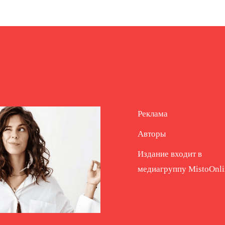
Реклама
Авторы
Издание входит в
медиагруппу
MistoOnli