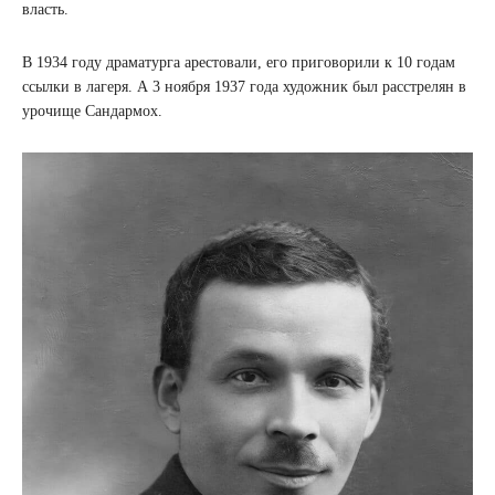
власть.
В 1934 году драматурга арестовали, его приговорили к 10 годам
ссылки в лагеря. А 3 ноября 1937 года художник был расстрелян в
урочище Сандармох.