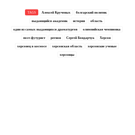
TAGS
Алексей Крученых
болгарский политик
выдающийся академик
история
область
один из самых выдающихся драматургов
олимпийская чемпионка
поэт-футурист
регион
Сергей Бондарчук
Херсон
херсонец в космосе
херсонская область
херсонские ученые
херсонцы