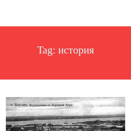
Tag:
история