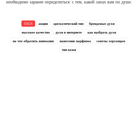
необходимо заранее определиться с тем, какой запах вам по душе.
TAGS
акции
ароматический тип
брендовые духи
высокое качество
духи в интернете
как выбрать духи
на что обратить внимание
нанесение парфюма
советы херсонцам
тип кожи