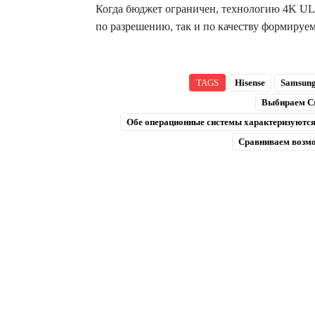
Когда бюджет ограничен, технологию 4K UL
по разрешению, так и по качеству формируе
TAGS
Hisense
Samsung
Выбираем См
Обе операционные системы характеризуются
Сравниваем возм