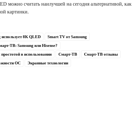
ED можно считать наилучшей на сегодня альтернативой, как
мой картинки.
 использует 8K QLED
Smart TV от Samsung
арт-ТВ: Samsung или Hisense?
 простотой в использовании
Смарт-ТВ
Смарт-ТВ отзывы
ожности ОС
Экранные технологии