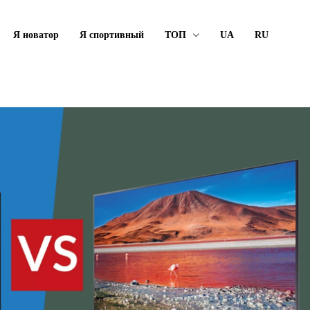
Я новатор
Я спортивный
ТОП
UA
RU