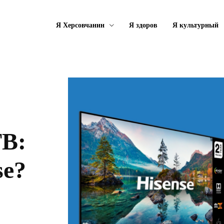
Я Херсовчанин
Я здоров
Я культурный
В:
se?