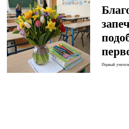
Благ
запеч
подо
перв
Первый учитель