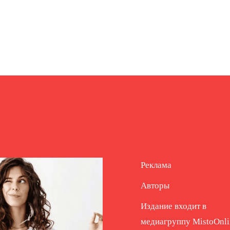
Реклама
Авторы
Издание входит в
медиагруппу
MistoOnli