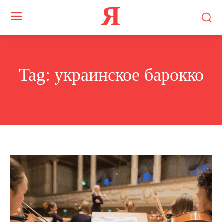
Я
Tag:
украинское барокко