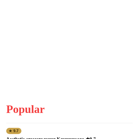
Popular
★ 9.7
Aesthetic стоматология Клещицкого ★9.7