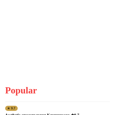
Popular
★ 9.7
Aesthetic стоматология Клещицкого ★9.7