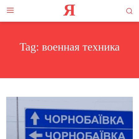
Я
Tag:
военная техника