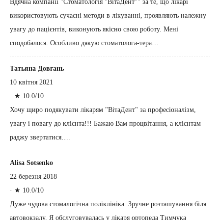
Вдячна компанії "Стоматологія "ВітаДент"" за те, що лiкарi
використовують сучаснi методи в лiкуваннi, проявляють належну
увагу до пацiєнтiв, виконують якiсно свою роботу. Менi
сподобалося. Особливо дякую стоматолога-тера…
Татьяна Довгань
10 квітня 2021
·
★ 10.0/10
Хочу щиро подякувати лікарям "ВітаДент" за професіоналізм,
увагу і повагу до клієнта!!! Бажаю Вам процвітання, а клієнтам
раджу звертатися….
Alisa Sotsenko
22 березня 2018
·
★ 10.0/10
Дуже чудова стомалогічна поліклініка. Зручне розташування біля
автовокзалу. Я обслуговувалась у лікаря ортопеда Тимчука