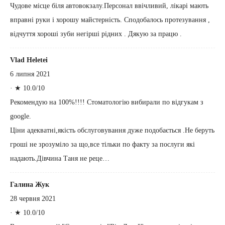
Чудове місце біля автовокзалу.Персонал ввічливий, лікарі мають
вправні руки і хорошу майстерність. Сподобалось протезування ,
відчуття хороші зуби негірші рідних . Дякую за працю .
Vlad Heletei
6 липня 2021
·
★ 10.0/10
Рекомендую на 100%!!!! Стоматологію вибирали по відгукам з
google.
Ціни адекватні,якість обслуговування дуже подобається .Не беруть
гроші не зрозуміло за що,все тільки по факту за послуги які
надають.Дівчина Таня не реце…
Галина Жук
28 червня 2021
·
★ 10.0/10