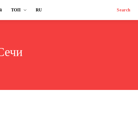
й
ТОП
RU
Search
Сечи