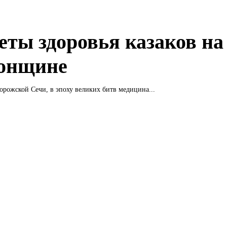
еты здоровья казаков на
онщине
орожской Сечи, в эпоху великих битв медицина...