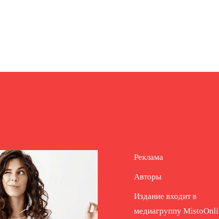
Реклама
Авторы
Издание входит в
медиагруппу
MistoOnli