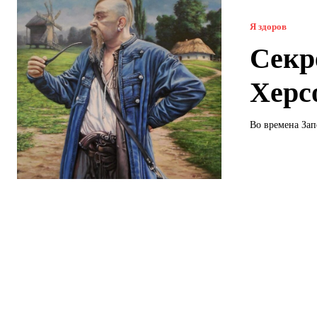
Я здоров
Секр
Херс
Во времена Зап