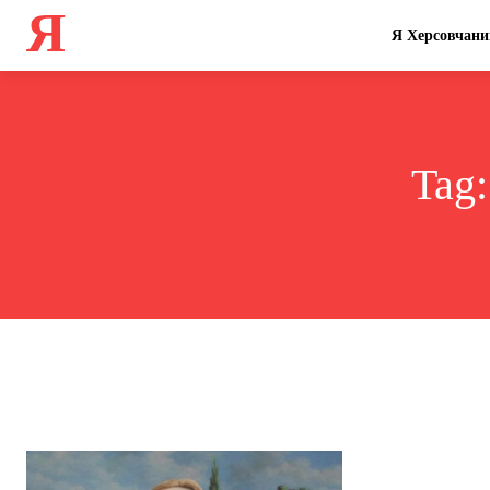
Я
Я Херсовчани
Tag