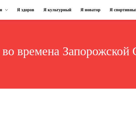
н
Я здоров
Я культурный
Я новатор
Я спортивны
:
во времена Запорожской 