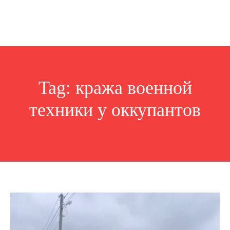
Tag:
кража военной
техники у оккупантов