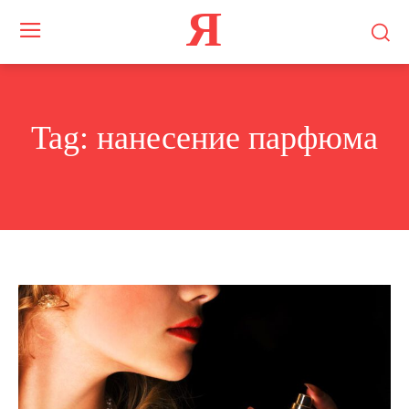
Я
Tag:
нанесение парфюма