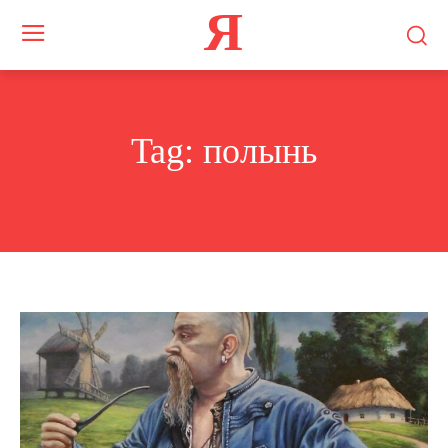
Я
Tag:
полынь