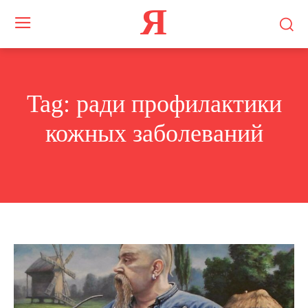
Я
Tag:
ради профилактики
кожных заболеваний