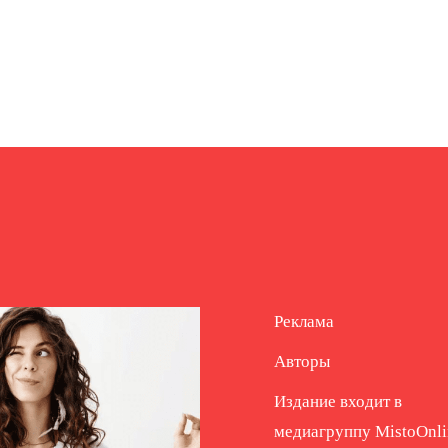
Реклама
Авторы
Издание входит в
медиагруппу
MistoOnli