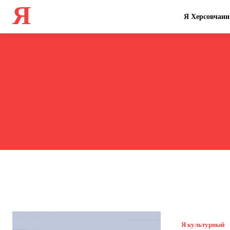
Я
Я Херсовчани
Я культурный