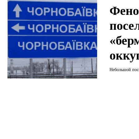
Фено
посе
«бер
окку
Небольшой посе