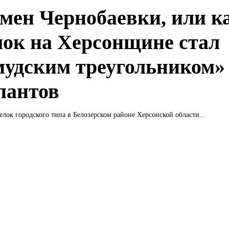
мен Чернобаевки, или к
лок на Херсонщине стал
мудским треугольником»
пантов
лок городского типа в Белозерском районе Херсонской области...