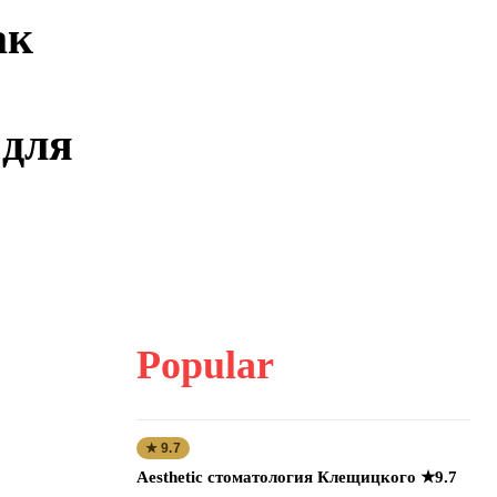
ак
 для
Popular
★ 9.7
Aesthetic стоматология Клещицкого ★9.7