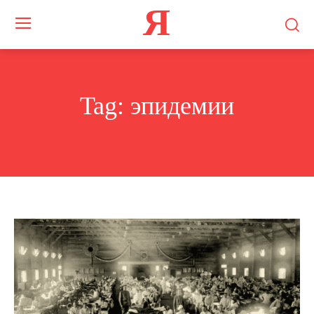
Я
Tag:
эпидемии