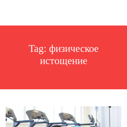
Tag:
физическое
истощение