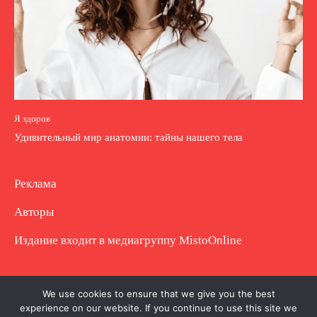
Я здоров
Удивительный мир анатомии: тайны нашего тела
Реклама
Авторы
Издание входит в медиагруппу
MistoOnline
Copyright © Полное использование материала
We use cookies to ensure that we give you the best
experience on our website. If you continue to use this site we
запрещено. Частично разрешено с гиперссылкой.