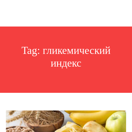
Tag:
гликемический
индекс