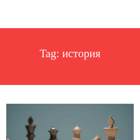
Tag:
история