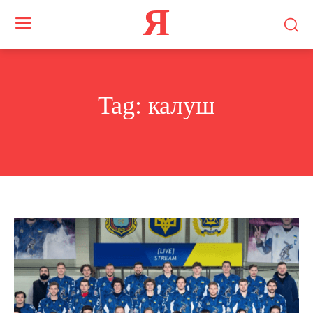
Я
Tag:
калуш