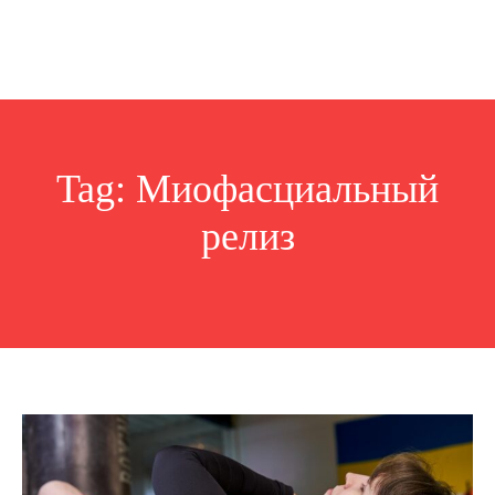
Tag:
Миофасциальный
релиз