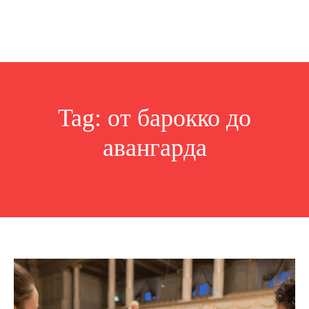
Tag:
от барокко до
авангарда