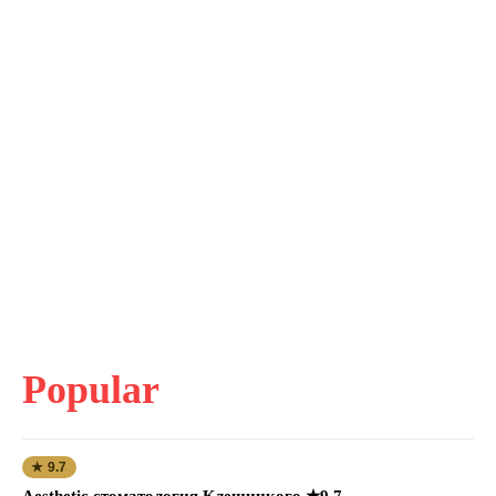
Popular
★ 9.7
Aesthetic стоматология Клещицкого ★9.7