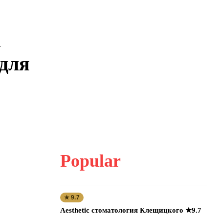
к
 для
Popular
★ 9.7
Aesthetic стоматология Клещицкого ★9.7