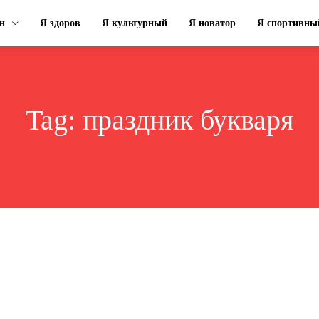
н
Я здоров
Я культурный
Я новатор
Я спортивны
Tag:
праздник букваря