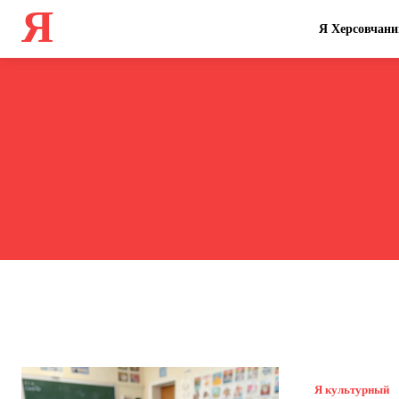
Я
Я Херсовчани
Я культурный