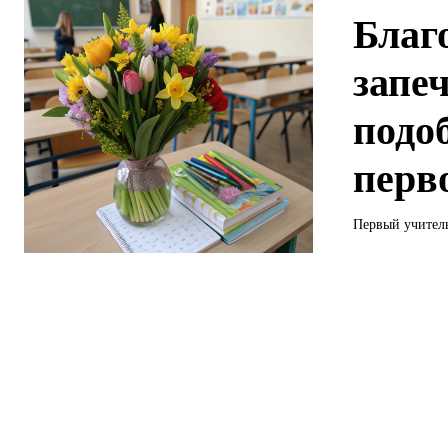
Благ
запеч
подо
перв
Первый учитель