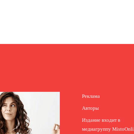
Реклама
Авторы
Издание входит в
медиагруппу
MistoOnli