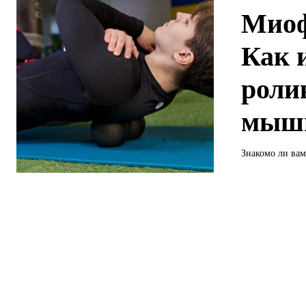
Миоф
Как 
роли
мыш
Знакомо ли вам