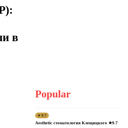
Р):
ли в
Popular
★ 9.7
Aesthetic стоматология Клещицкого ★9.7