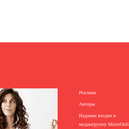
Реклама
Авторы
Издание входит в
медиагруппу
MistoOnli