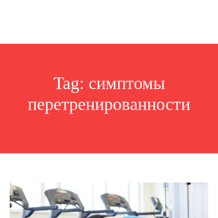
Tag:
симптомы
перетренированности