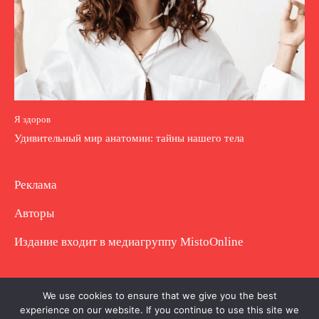
Я здоров
Удивительный мир анатомии: тайны нашего тела
Реклама
Авторы
Издание входит в медиагруппу
MistoOnline
Copyright © Полное использование материала
We use cookies to ensure that we give you the best
experience on our website. If you continue to use this site we
запрещено. Частично разрешено с гиперссылкой.