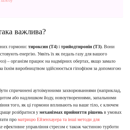
залозу
така важлива?
вних гормони:
тироксин (T4)
і
трийодтиронін (T3)
. Вони
товують енергію. Уявіть їх як педаль газу для вашого
еоз) – організм працює на надмірних обертах, якщо замало
 за їхнім виробництвом здійснюється гіпофізом за допомогою
бути спричинені аутоімунними захворюваннями (наприклад,
іцитом або надлишком йоду, новоутвореннями, запальними
іння того, як ці гормони впливають на ваше тіло, є ключем
 краще розібратися у
механізмах прийняття рішень
в умовах
итати про
матрицю Ейзенхауера та інші методи для
же ефективне управління стресом є також частиною турботи