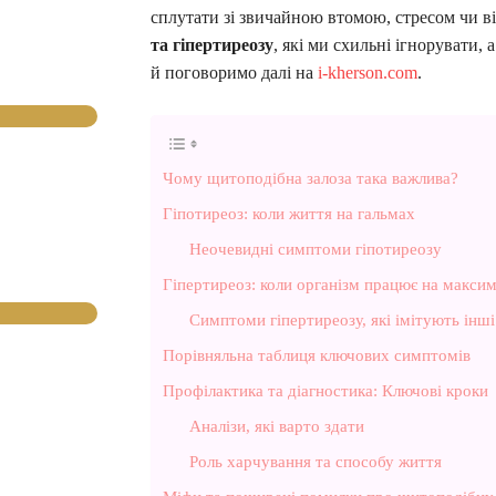
сплутати зі звичайною втомою, стресом чи в
та гіпертиреозу
, які ми схильні ігнорувати,
й поговоримо далі на
i-kherson.com
.
Чому щитоподібна залоза така важлива?
Гіпотиреоз: коли життя на гальмах
Неочевидні симптоми гіпотиреозу
Гіпертиреоз: коли організм працює на макси
Симптоми гіпертиреозу, які імітують інші
Порівняльна таблиця ключових симптомів
Профілактика та діагностика: Ключові кроки
Аналізи, які варто здати
Роль харчування та способу життя