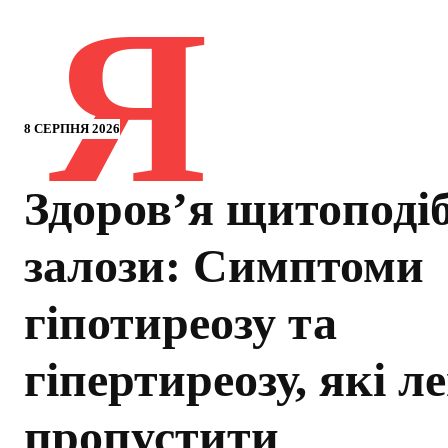
Я
8 СЕРПНЯ 2026
Здоров’я щитоподі
залози: Симптоми
гіпотиреозу та
гіпертиреозу, які л
пропустити