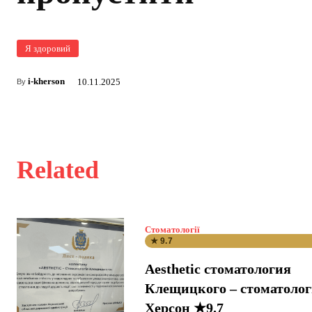
Я здоровий
i-kherson
10.11.2025
By
Related
Стоматології
★ 9.7
Aesthetic стоматология
Клещицкого – стоматоло
Херсон ★9.7