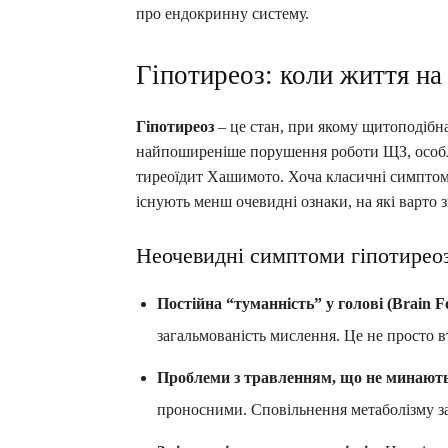
про ендокринну систему.
Гіпотиреоз: коли життя на
Гіпотиреоз
– це стан, при якому щитоподібна
найпоширеніше порушення роботи ЩЗ, особл
тиреоїдит Хашимото. Хоча класичні симптоми, 
існують менш очевидні ознаки, на які варто з
Неочевидні симптоми гіпотирео
Постійна “туманність” у голові (Brain F
загальмованість мислення. Це не просто в
Проблеми з травленням, що не минают
проносними. Сповільнення метаболізму за