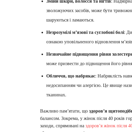
Зміни шкіри, волосся та нігтів
: Надмірн
зволожуючих засобів, може бути тривожним
шаруються і ламаються.
Незрозумілі м’язові та суглобові болі
: Д
ознакою уповільненого відновлення м’язів
Незвичайне підвищення рівня холестер
може призвести до підвищення його рівня
Обличчя, що набрякає
: Набряклість навк
недосипанням чи алергією. Це явище нази
тканинах.
Важливо пам’ятати, що
здоров’я щитоподібн
балансом. Зокрема, у жінок після 40 років г
заходи, спрямовані на
здоров’я жінок після 4