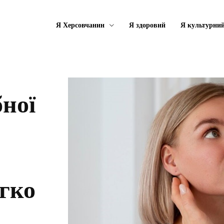
Я Херсовчанин
Я здоровий
Я культурни
бної
егко