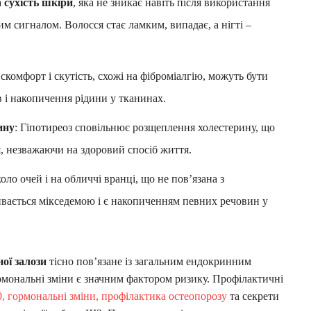
а
сухість шкіри
, яка не зникає навіть після використання
 сигналом. Волосся стає ламким, випадає, а нігті –
искомфорт і скутість, схожі на фіброміалгію, можуть бути
 і накопичення рідини у тканинах.
ину
: Гіпотиреоз сповільнює розщеплення холестерину, що
, незважаючи на здоровий спосіб життя.
оло очей і на обличчі вранці, що не пов’язана з
вається мікседемою і є накопиченням певних речовин у
ої залози
тісно пов’язане із загальним ендокринним
ормональні зміни є значним фактором ризику. Профілактичні
0, гормональні зміни, профілактика остеопорозу
та секрети