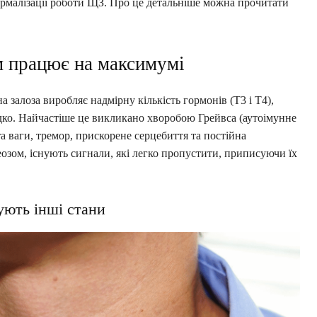
рмалізації роботи ЩЗ. Про це детальніше можна прочитати
м працює на максимумі
 залоза виробляє надмірну кількість гормонів (Т3 і Т4),
ко. Найчастіше це викликано хворобою Грейвса (аутоімунне
а ваги, тремор, прискорене серцебиття та постійна
реозом, існують сигнали, які легко пропустити, приписуючи їх
ують інші стани