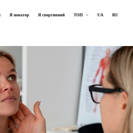
й
Я новатор
Я спортивний
ТОП
UA
RU