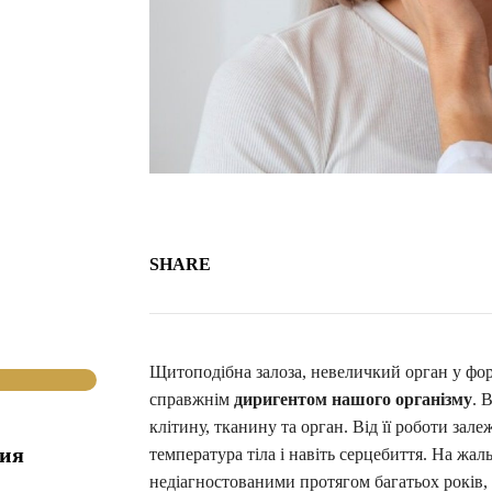
SHARE
Щитоподібна залоза, невеличкий орган у фор
справжнім
диригентом нашого організму
. 
клітину, тканину та орган. Від її роботи зал
гия
температура тіла і навіть серцебиття. На жа
недіагностованими протягом багатьох років, о