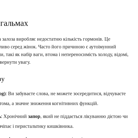
 гальмах
 залоза виробляє недостатню кількість гормонів. Це
иво серед жінок. Часто його причиною є аутоімунний
такі як набір ваги, втома і непереносимість холоду, відомі,
вернути увагу.
зу
og)
: Ви забуваєте слова, не можете зосередитися, відчуваєте
тома, а значне зниження когнітивних функцій.
ь
: Хронічний
запор
, який не піддається лікуванню дієтою чи
чіпає і перистальтику кишківника.