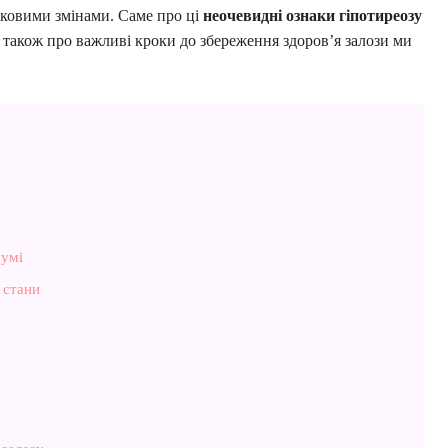
іковими змінами. Саме про ці
неочевидні ознаки гіпотиреозу
 а також про важливі кроки до збереження здоров’я залози ми
мумі
 стани