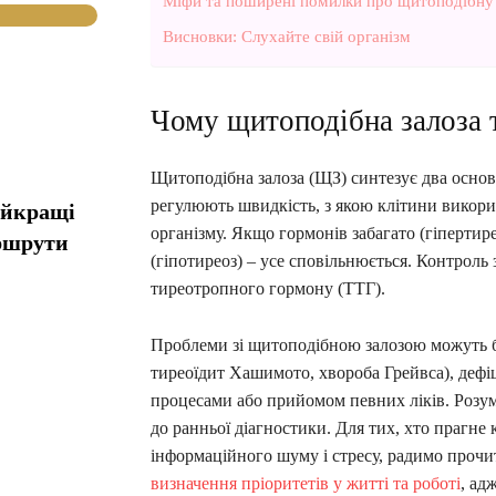
Міфи та поширені помилки про щитоподібну 
Висновки: Слухайте свій організм
Чому щитоподібна залоза 
Щитоподібна залоза (ЩЗ) синтезує два осно
регулюють швидкість, з якою клітини викорис
айкращі
організму. Якщо гормонів забагато (гіпертир
ршрути
(гіпотиреоз) – усе сповільнюється. Контроль
тиреотропного гормону (ТТГ).
Проблеми зі щитоподібною залозою можуть 
тиреоїдит Хашимото, хвороба Грейвса), деф
процесами або прийомом певних ліків. Розум
до ранньої діагностики. Для тих, хто прагне
інформаційного шуму і стресу, радимо проч
визначення пріоритетів у житті та роботі
, ад