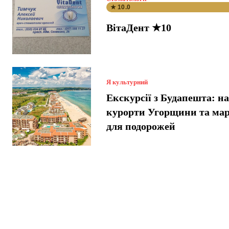
★ 10.0
ВітаДент ★10
Я культурний
Екскурсії з Будапешта: н
курорти Угорщини та ма
для подорожей