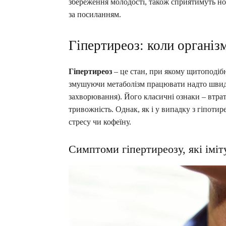
збереження молодості, також сприятимуть но
за посиланням.
Гіпертиреоз: коли організ
Гіпертиреоз
– це стан, при якому щитоподібна
змушуючи метаболізм працювати надто швид
захворювання). Його класичні ознаки – втрат
тривожність. Однак, як і у випадку з гіпоти
стресу чи кофеїну.
Симптоми гіпертиреозу, які іміт