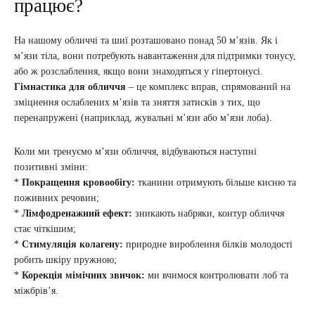
працює?
На нашому обличчі та шиї розташовано понад 50 м’язів. Як і
м’язи тіла, вони потребують навантаження для підтримки тонусу,
або ж розслаблення, якщо вони знаходяться у гіпертонусі.
Гімнастика для обличчя
– це комплекс вправ, спрямований на
зміцнення ослаблених м’язів та зняття затисків з тих, що
перенапружені (наприклад, жувальні м’язи або м’язи лоба).
Коли ми тренуємо м’язи обличчя, відбуваються наступні
позитивні зміни:
*
Покращення кровообігу:
тканини отримують більше кисню та
поживних речовин;
*
Лімфодренажний ефект:
зникають набряки, контур обличчя
стає чіткішим;
*
Стимуляція колагену:
природне вироблення білків молодості
робить шкіру пружною;
*
Корекція мімічних звичок:
ми вчимося контролювати лоб та
міжбрів’я.