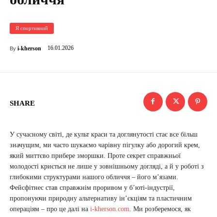
Я спортивний
16.01.2026
i-kherson
By
SHARE
У сучасному світі, де культ краси та доглянутості стає все більш
значущим, ми часто шукаємо чарівну пігулку або дорогий крем,
який миттєво прибере зморшки. Проте секрет справжньої
молодості криється не лише у зовнішньому догляді, а й у роботі з
глибокими структурами нашого обличчя – його м’язами.
Фейсфітнес став справжнім проривом у б’юті-індустрії,
пропонуючи природну альтернативу ін’єкціям та пластичним
операціям – про це далі на
i-kherson.com
. Ми розберемося, як