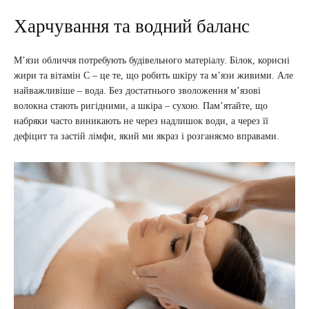
Харчування та водний баланс
М’язи обличчя потребують будівельного матеріалу. Білок, корисні
жири та вітамін С – це те, що робить шкіру та м’язи живими. Але
найважливіше – вода. Без достатнього зволоження м’язові
волокна стають ригідними, а шкіра – сухою. Пам’ятайте, що
набряки часто виникають не через надлишок води, а через її
дефіцит та застій лімфи, який ми якраз і розганяємо вправами.