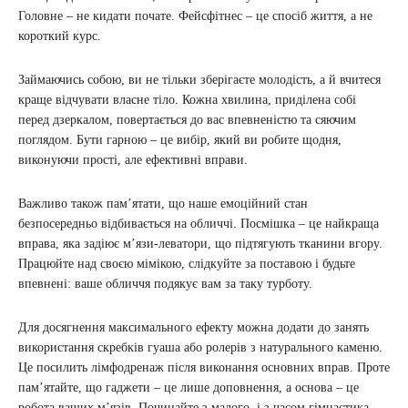
Головне – не кидати почате. Фейсфітнес – це спосіб життя, а не
короткий курс.
Займаючись собою, ви не тільки зберігаєте молодість, а й вчитеся
краще відчувати власне тіло. Кожна хвилина, приділена собі
перед дзеркалом, повертається до вас впевненістю та сяючим
поглядом. Бути гарною – це вибір, який ви робите щодня,
виконуючи прості, але ефективні вправи.
Важливо також пам’ятати, що наше емоційний стан
безпосередньо відбивається на обличчі. Посмішка – це найкраща
вправа, яка задіює м’язи-леватори, що підтягують тканини вгору.
Працюйте над своєю мімікою, слідкуйте за поставою і будьте
впевнені: ваше обличчя подякує вам за таку турботу.
Для досягнення максимального ефекту можна додати до занять
використання скребків гуаша або ролерів з натурального каменю.
Це посилить лімфодренаж після виконання основних вправ. Проте
пам’ятайте, що гаджети – це лише доповнення, а основа – це
робота ваших м’язів. Починайте з малого, і з часом гімнастика