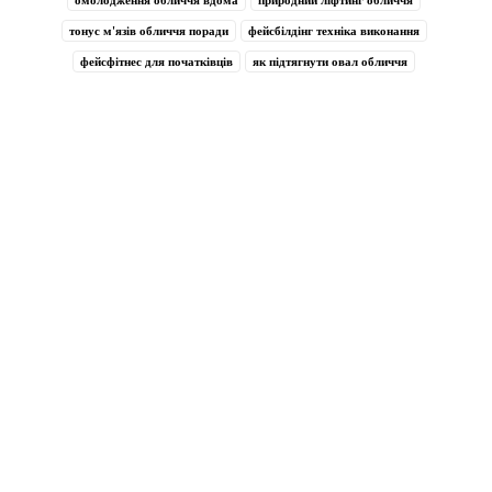
тонус м'язів обличчя поради
фейсбілдінг техніка виконання
фейсфітнес для початківців
як підтягнути овал обличчя