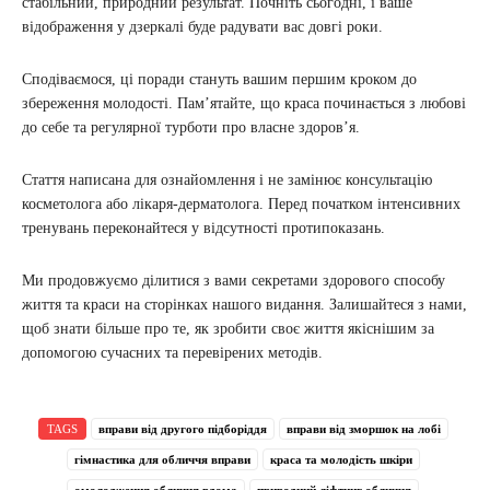
стабільний, природний результат. Почніть сьогодні, і ваше
відображення у дзеркалі буде радувати вас довгі роки.
Сподіваємося, ці поради стануть вашим першим кроком до
збереження молодості. Пам’ятайте, що краса починається з любові
до себе та регулярної турботи про власне здоров’я.
Стаття написана для ознайомлення і не замінює консультацію
косметолога або лікаря-дерматолога. Перед початком інтенсивних
тренувань переконайтеся у відсутності протипоказань.
Ми продовжуємо ділитися з вами секретами здорового способу
життя та краси на сторінках нашого видання. Залишайтеся з нами,
щоб знати більше про те, як зробити своє життя якіснішим за
допомогою сучасних та перевірених методів.
TAGS
вправи від другого підборіддя
вправи від зморшок на лобі
гімнастика для обличчя вправи
краса та молодість шкіри
омолодження обличчя вдома
природний ліфтинг обличчя