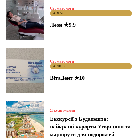
Стоматології
★ 9.9
Леон ★9.9
Стоматології
★ 10.0
ВітаДент ★10
Я культурний
Екскурсії з Будапешта:
найкращі курорти Угорщини та
маршрути для подорожей