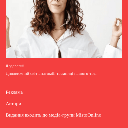
Я здоровий
Дивовижний світ анатомії: таємниці нашого тіла
Реклама
Автори
Видання входить до медіа-групи
MistoOnline