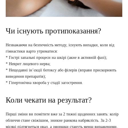
Чи існують протипоказання?
Незважаючи на безпечність методу, існують випадки, коли від
гімнастики варто утриматися:
* Гострі запальні процеси на шкірі (акне в активній фазі);
* Неврит лицевого нерва;
* Нещодавні ін’єкції ботоксу або філерів (вправи прискорюють
виведення препаратів);
* Гіпертонічна хвороба у стадії загострення.
Коли чекати на результат?
Перші зміни ви помітите вже за 2 тижні щоденних занять: колір
обличчя стане свіжішим, зникне ранкова набряклість. За 2-3
місяці підтягнеться овал, а зморшки стануть менш вираженими.