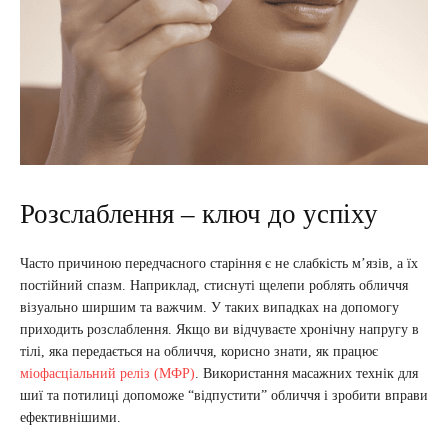
Розслаблення – ключ до успіху
Часто причиною передчасного старіння є не слабкість м’язів, а їх
постійний спазм. Наприклад, стиснуті щелепи роблять обличчя
візуально ширшим та важчим. У таких випадках на допомогу
приходить розслаблення. Якщо ви відчуваєте хронічну напругу в
тілі, яка передається на обличчя, корисно знати, як працює
міофасціальний реліз (МФР)
. Використання масажних технік для
шиї та потилиці допоможе “відпустити” обличчя і зробити вправи
ефективнішими.