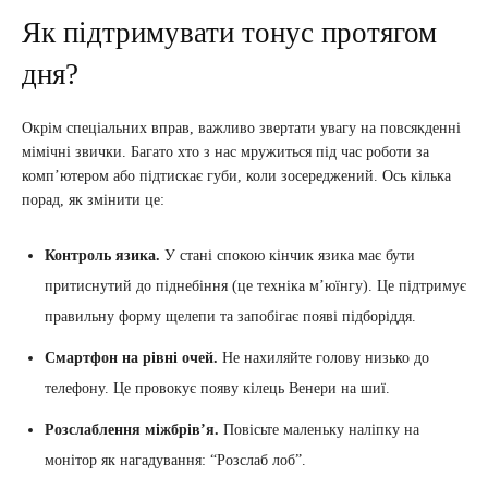
Як підтримувати тонус протягом
дня?
Окрім спеціальних вправ, важливо звертати увагу на повсякденні
мімічні звички. Багато хто з нас мружиться під час роботи за
комп’ютером або підтискає губи, коли зосереджений. Ось кілька
порад, як змінити це:
Контроль язика.
У стані спокою кінчик язика має бути
притиснутий до піднебіння (це техніка м’юїнгу). Це підтримує
правильну форму щелепи та запобігає появі підборіддя.
Смартфон на рівні очей.
Не нахиляйте голову низько до
телефону. Це провокує появу кілець Венери на шиї.
Розслаблення міжбрів’я.
Повісьте маленьку наліпку на
монітор як нагадування: “Розслаб лоб”.