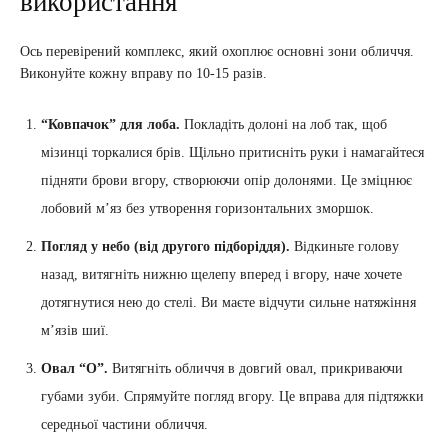
використання
Ось перевірений комплекс, який охоплює основні зони обличчя.
Виконуйте кожну вправу по 10-15 разів.
“Ковпачок” для лоба.
Покладіть долоні на лоб так, щоб
мізинці торкалися брів. Щільно притисніть руки і намагайтеся
підняти брови вгору, створюючи опір долонями. Це зміцнює
лобовий м’яз без утворення горизонтальних зморшок.
Погляд у небо (від другого підборіддя).
Відкиньте голову
назад, витягніть нижню щелепу вперед і вгору, наче хочете
дотягнутися нею до стелі. Ви маєте відчути сильне натяжіння
м’язів шиї.
Овал “О”.
Витягніть обличчя в довгий овал, прикриваючи
губами зуби. Спрямуйте погляд вгору. Це вправа для підтяжки
середньої частини обличчя.