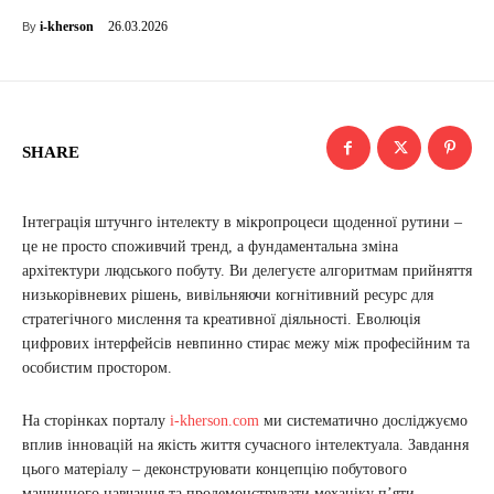
26.03.2026
i-kherson
By
SHARE
Інтеграція штучнго інтелекту в мікропроцеси щоденної рутини –
це не просто споживчий тренд, а фундаментальна зміна
архітектури людського побуту. Ви делегуєте алгоритмам прийняття
низькорівневих рішень, вивільняючи когнітивний ресурс для
стратегічного мислення та креативної діяльності. Еволюція
цифрових інтерфейсів невпинно стирає межу між професійним та
особистим простором.
На сторінках порталу
i-kherson.com
ми систематично досліджуємо
вплив інновацій на якість життя сучасного інтелектуала. Завдання
цього матеріалу – деконструювати концепцію побутового
машинного навчання та продемонструвати механіку п’яти