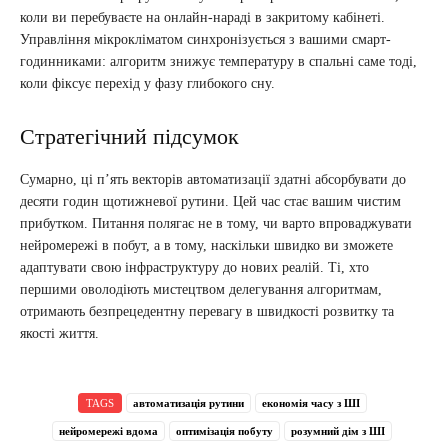
коли ви перебуваєте на онлайн-нараді в закритому кабінеті.
Управління мікрокліматом синхронізується з вашими смарт-
годинниками: алгоритм знижує температуру в спальні саме тоді,
коли фіксує перехід у фазу глибокого сну.
Стратегічний підсумок
Сумарно, ці п’ять векторів автоматизації здатні абсорбувати до
десяти годин щотижневої рутини. Цей час стає вашим чистим
прибутком. Питання полягає не в тому, чи варто впроваджувати
нейромережі в побут, а в тому, наскільки швидко ви зможете
адаптувати свою інфраструктуру до нових реалій. Ті, хто
першими оволодіють мистецтвом делегування алгоритмам,
отримають безпрецедентну перевагу в швидкості розвитку та
якості життя.
TAGS
автоматизація рутини
економія часу з ШІ
нейромережі вдома
оптимізація побуту
розумний дім з ШІ