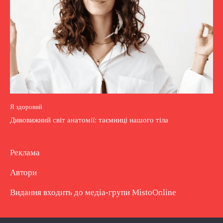
Я здоровий
Дивовижний світ анатомії: таємниці нашого тіла
Реклама
Автори
Видання входить до медіа-групи
MistoOnline