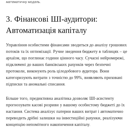
математичну модель.
3. Фінансові ШІ-аудитори:
Автоматизація капіталу
Управління особистими фінансами зводиться до аналізу грошових
потоків та їх оптимізації. Ручне зведення бюджету в таблицях – це
архаїзм, що поглинає години цінного часу. Сучасні нейромережі,
підключені до ваших банківських рахунків через безпечні
протоколи, виконують роль цілодобового аудитора. Вони
категоризують витрати з точністю до 99%, виявляють приховані
підписки та аномальні списання.
Більше того, предиктивна аналітика дозволяє ШІ-асистенту
прогнозувати касові розриви у вашому особистому бюджеті до їх
настання. Система аналізує патерни ваших витрат і автоматично
переводить дрібні залишки на інвестиційні рахунки, реалізуючи
концепцію непомітного накопичення капіталу.