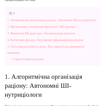
1. Алгоритмічна організація раціону: Автономні ШІ-нутриціологи
2. Предиктивна оптимізація фізіології: ШІ-тренери
3. Фінансові ШІ-аудитори: Автоматизація капіталу
4. Когнітивні фільтри: Керування інформаційним шумом
5. Логістика розумного дому: Від скриптів до машинного
навчання
Стратегічний підсумок
1. Алгоритмічна організація
раціону: Автономні ШІ-
нутриціологи