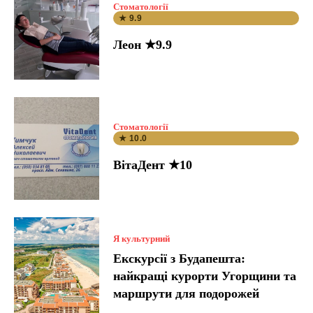
Стоматології
★ 9.9
Леон ★9.9
Стоматології
★ 10.0
ВітаДент ★10
Я культурний
Екскурсії з Будапешта:
найкращі курорти Угорщини та
маршрути для подорожей