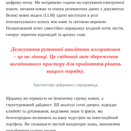
цифрову епоху. Ми витрачаємо години на сортування електронної
пошти, читання новин та пошук релевантних даних у документах.
Великі мовні моделі (LLM) здатні виступати в ролі
інтелектуального шлюзу між вами та світовою мережею.
Налаштований агент самостійно опрацьовує вхідний потік листів,
генерує чернетки відповідей та архівує спам.
Делегування рутинної аналітики алгоритмам
– це не лінощі. Це свідомий акт збереження
когнітивного простору для прийняття рішень
вищого порядку.
Архітектори цифрового середовища
Щоранку ви отримуєте не безкінечну стрічку новин, а
структурований дайджест. ШІ аналізує сотні джерел, відкидає
клікбейт та дублювання, виділяючи лише ті факти, які
безпосередньо впливають на вашу індустрію чи інвестиційний
портфель. Ви споживаєте чистий концентрат знань, економлячи
щонайменше годину щодня.