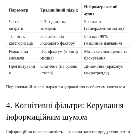
Нейромережевий
Параметр
Традиційний підхід
аудит
Часові
2-3 години на
5 хвилин
витрати
тиждень
(затвердження звітів)
Точність
Залежить від
Близько 99%
категоризації
людського фактору
(машинне навчання)
Реакція на
Постфактум (в кінці
Миттєве сповіщення та
аномалії
місяця)
блокування
Прогнозуванн
Статичне (на основі
Динамічне (враховує
я
історії)
макротренди)
Порівняльний аналіз парадигм управління особистим капіталом.
4. Когнітивні фільтри: Керування
інформаційним шумом
Інформаційна перенасиченість – головна загроза продуктивності в