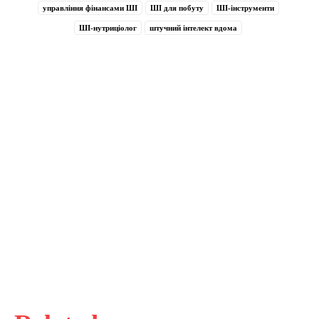
управління фінансами ШІ
ШІ для побуту
ШІ-інструменти
ШІ-нутриціолог
штучний інтелект вдома