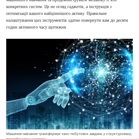
конкретних систем. Це не огляд гаджетів, а інструкція з
оптимізації вашого найціннішого активу. Правильне
налаштування цих інструментів здатне повернути вам до десяти
годин активного часу щотижня.
Машинне навчання трансформує хаос побутових завдань у структуровану,
передбачувану систему.