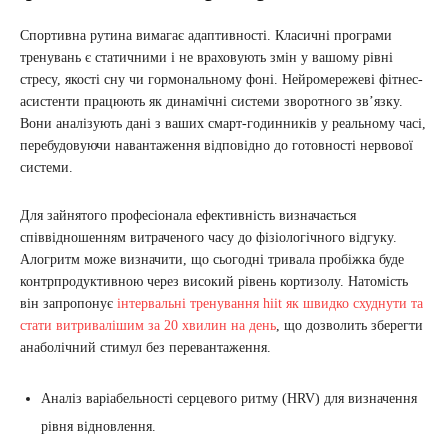
Спортивна рутина вимагає адаптивності. Класичні програми
тренувань є статичними і не враховують змін у вашому рівні
стресу, якості сну чи гормональному фоні. Нейромережеві фітнес-
асистенти працюють як динамічні системи зворотного зв’язку.
Вони аналізують дані з ваших смарт-годинників у реальному часі,
перебудовуючи навантаження відповідно до готовності нервової
системи.
Для зайнятого професіонала ефективність визначається
співвідношенням витраченого часу до фізіологічного відгуку.
Алогритм може визначити, що сьогодні тривала пробіжка буде
контрпродуктивною через високий рівень кортизолу. Натомість
він запропонує
інтервальні тренування hiit як швидко схуднути та
стати витривалішим за 20 хвилин на день
, що дозволить зберегти
анаболічний стимул без перевантаження.
Аналіз варіабельності серцевого ритму (HRV) для визначення
рівня відновлення.