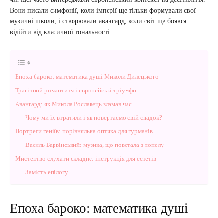
Вони писали симфонії, коли імперії ще тільки формували свої
музичні школи, і створювали авангард, коли світ ще боявся
відійти від класичної тональності.
Епоха бароко: математика душі Миколи Дилецького
Трагічний романтизм і європейські тріумфи
Авангард: як Микола Рославець зламав час
Чому ми їх втратили і як повертаємо свій спадок?
Портрети геніїв: порівняльна оптика для гурманів
Василь Барвінський: музика, що повстала з попелу
Мистецтво слухати складне: інструкція для естетів
Замість епілогу
Епоха бароко: математика душі