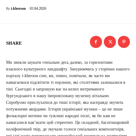
03.04.2026
i-kherson
By
SHARE
Ми звикли шукати геніальне десь далеко, за горизонтами
власного культурного ландшафту. Занурюючись у сторінки нашого
порталу i-kherson.com, ви, певно, помічали, як часто ми
намагаємося підсвітити ті перлини, які століттями залишалися в
тіні. Сьогодні я запрошую вас на келих витриманого
бургундського в нашу імпровізовану музичну вітальню.
Спробуємо прислухатися до тиші історії, яка насправді звучить
потужними акордами. Історія української музики – це не лише
фольклорні мотиви чи тужливі народні пісні, як би нам не
намагалися нав’язати цей стереотип. Це складний, багатошаровий
поліфонічний твір, де звучали голоси геніальних композитоірв,
чиї ідеї часто випереджали європейський контекст на десятиліття.