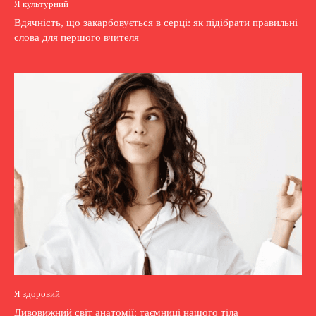
Я культурний
Вдячність, що закарбовується в серці: як підібрати правильні
слова для першого вчителя
Я здоровий
Дивовижний світ анатомії: таємниці нашого тіла