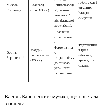
гобоя, арфи і
Микола
Авангард
“синтетакорді
струнних;
Рославець
(поч. XX ст.)
в”, цілком
Камерна
незалежної
симфонія.
від віденської
додекафонії.
Адаптація
європейськог
о
Фортепіанни
фортепіанног
Модерн/
й цикл
Василь
о
Імпресіонізм
«Любов»,
Барвінський
імпресіонізму
(XX ст.)
прелюдії та
до глибокої
сонати.
української
інтонаційнос
ті.
Василь Барвінський: музика, що повстала
з попелу