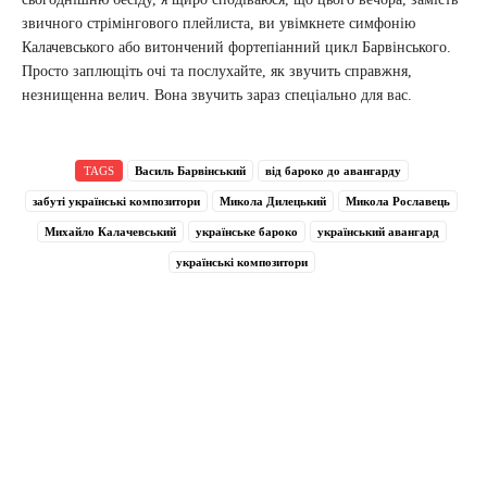
звичного стрімінгового плейлиста, ви увімкнете симфонію
Калачевського або витончений фортепіанний цикл Барвінського.
Просто заплющіть очі та послухайте, як звучить справжня,
незнищенна велич. Вона звучить зараз спеціально для вас.
TAGS
Василь Барвінський
від бароко до авангарду
забуті українські композитори
Микола Дилецький
Микола Рославець
Михайло Калачевський
українське бароко
український авангард
українські композитори