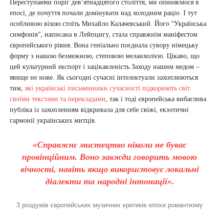
Переступаючи поріг дев’ятнадцятого століття, ми опиняємося в
епосі, де почуття почали домінувати над холодним раціо. І тут
особливою віхою стоїть Михайло Калачевський. Його “Українська
симфонія”, написана в Лейпцигу, стала справжнім маніфестом
європейського рівня. Вона геніально поєднала сувору німецьку
форму з нашою безмежною, степовою меланхолією. Цікаво, що
цей культурний експорт і зацікавленість Заходу нашим медом –
явище не нове. Як сьогодні сучасні інтелектуали захоплюються
тим,
які українські письменники сучасності підкорюють світ
своїми текстами та перекладами
, так і тоді європейська вибаглива
публіка із захопленням відкривала для себе свіжі, екзотичні
гармонії українських митців.
«Справжнє мистецтво ніколи не буває
провінційним. Воно завжди говорить мовою
вічності, навіть якщо використовує локальні
діалекти та народні інтонації».
З роздумів європейських музичних критиків епохи романтизму