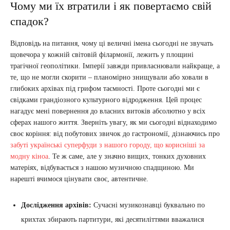
Чому ми їх втратили і як повертаємо свій
спадок?
Відповідь на питання, чому ці величні імена сьогодні не звучать
щовечора у кожній світовій філармонії, лежить у площині
трагічної геополітики. Імперії завжди привласнювали найкраще, а
те, що не могли скорити – планомірно знищували або ховали в
глибоких архівах під грифом таємності. Проте сьогодні ми є
свідками грандіозного культурного відродження. Цей процес
нагадує мені повернення до власних витоків абсолютно у всіх
сферах нашого життя. Зверніть увагу, як ми сьогодні віднаходимо
своє коріння: від побутових звичок до гастрономії, дізнаючись про
забуті українські суперфуди з нашого городу, що корисніші за
модну кіноа
. Те ж саме, але у значно вищих, тонких духовних
матеріях, відбувається з нашою музичною спадщиною. Ми
нарешті вчимося цінувати своє, автентичне.
Дослідження архівів:
Сучасні музикознавці буквально по
крихтах збирають партитури, які десятиліттями вважалися