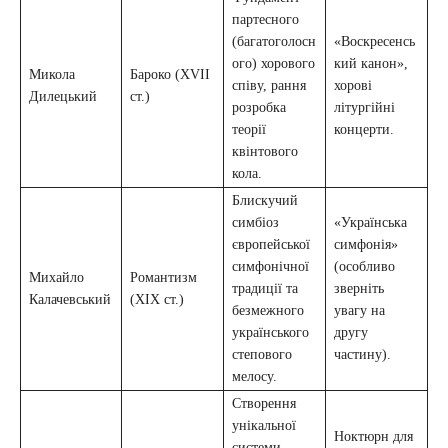
партесного
(багатоголосн
«Воскресенсь
ого) хорового
кий канон»,
Микола
Бароко (XVII
співу, рання
хорові
Дилецький
ст.)
розробка
літургійні
теорії
концерти.
квінтового
кола.
Блискучий
симбіоз
«Українська
європейської
симфонія»
симфонічної
(особливо
Михайло
Романтизм
традиції та
зверніть
Калачевський
(XIX ст.)
безмежного
увагу на
українського
другу
степового
частину).
мелосу.
Створення
унікальної
Ноктюрн для
системи