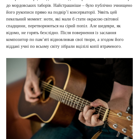
до мордовських таборів. Найстрашніше – було публічно зчнищено
його рукописи прямо на подвір’ї консерваторії. Уявіть цей
пекельний момент: ноти, які мали б стати окрасою світової
спадщини, перетворюються на сірий попіл. Але шедеври, як
відомо, не горять безслідно. Після повернення із заслання
композитор по пам’яті відновлював свої твори, а згодом його
віддані учні по всьому світу зібрали вцілілі копії втраченого.