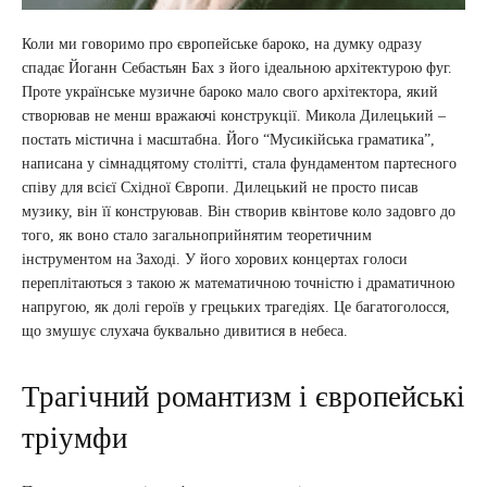
Коли ми говоримо про європейське бароко, на думку одразу
спадає Йоганн Себастьян Бах з його ідеальною архітектурою фуг.
Проте українське музичне бароко мало свого архітектора, який
створював не менш вражаючі конструкції. Микола Дилецький –
постать містична і масштабна. Його “Мусикійська граматика”,
написана у сімнадцятому столітті, стала фундаментом партесного
співу для всієї Східної Європи. Дилецький не просто писав
музику, він її конструював. Він створив квінтове коло задовго до
того, як воно стало загальноприйнятим теоретичним
інструментом на Заході. У його хорових концертах голоси
переплітаються з такою ж математичною точністю і драматичною
напругою, як долі героїв у грецьких трагедіях. Це багатоголосся,
що змушує слухача буквально дивитися в небеса.
Трагічний романтизм і європейські
тріумфи