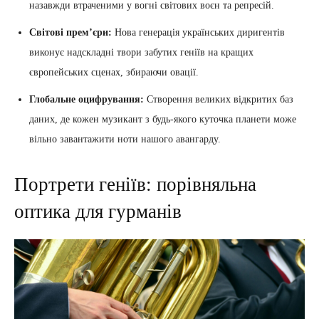
назавжди втраченими у вогні світових воєн та репресій.
Світові прем’єри:
Нова генерація українських диригентів
виконує надскладні твори забутих геніїв на кращих
європейських сценах, збираючи овації.
Глобальне оцифрування:
Створення великих відкритих баз
даних, де кожен музикант з будь-якого куточка планети може
вільно завантажити ноти нашого авангарду.
Портрети геніїв: порівняльна
оптика для гурманів