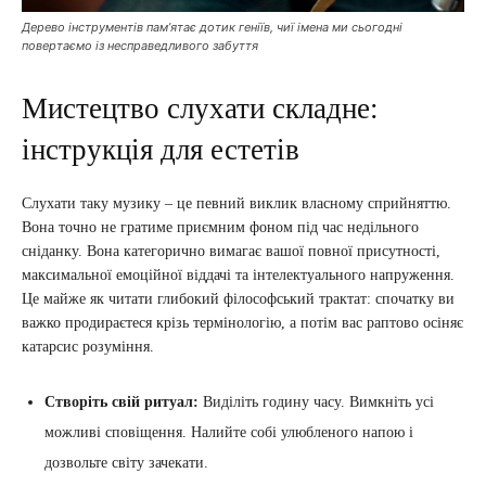
Дерево інструментів пам’ятає дотик геніїв, чиї імена ми сьогодні
повертаємо із несправедливого забуття
Мистецтво слухати складне:
інструкція для естетів
Слухати таку музику – це певний виклик власному сприйняттю.
Вона точно не гратиме приємним фоном під час недільного
сніданку. Вона категорично вимагає вашої повної присутності,
максимальної емоційної віддачі та інтелектуального напруження.
Це майже як читати глибокий філософський трактат: спочатку ви
важко продираєтеся крізь термінологію, а потім вас раптово осіняє
катарсис розуміння.
Створіть свій ритуал:
Виділіть годину часу. Вимкніть усі
можливі сповіщення. Налийте собі улюбленого напою і
дозвольте світу зачекати.