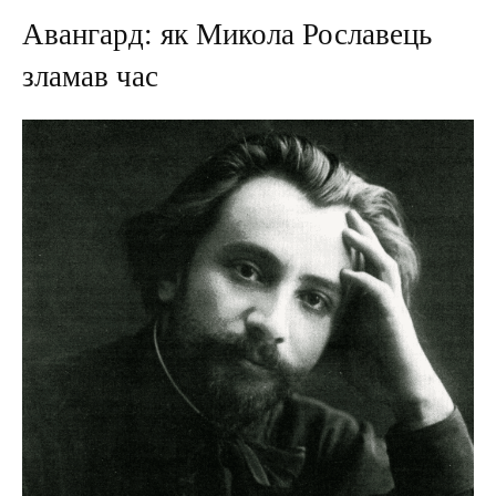
Авангард: як Микола Рославець
зламав час