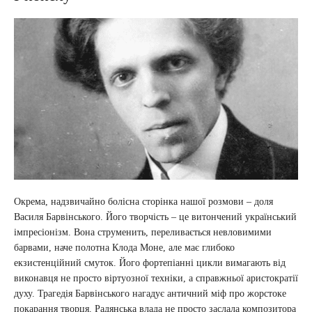
Окрема, надзвичайно болісна сторінка нашої розмови – доля
Василя Барвінського. Його творчість – це витончений український
імпресіонізм. Вона струменить, переливається невловимими
барвами, наче полотна Клода Моне, але має глибоко
екзистенційний смуток. Його фортепіанні цикли вимагають від
виконавця не просто віртуозної техніки, а справжньої аристократії
духу. Трагедія Барвінського нагадує античний міф про жорстоке
покарання творця. Радянська влада не просто заслала композитора