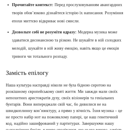
Прочитайте контекст:
Перед прослуховуванням авангардних
творів обов’язково дізнайтеся історію їх написання. Розуміння
епохи миттєво відкриває нові смисли.
Дозвольте собі не розуміти одразу:
Модерна музика може
здаватися дисонансною та різкою. Не шукайте в ній солодких
мелодій, шукайте в ній живу емоцію, навіть якщо це емоція
тривоги чи тотального розпаду.
Замість епілогу
Наша культура насправді ніколи не була бідною сиротою на
розкішному європейському святі життя. Ми завжди мали своїх
непохитних аристократів духу, своїх візіонерів та геніальних
бунтарів. Вони випереджали свій час, бо дивилися не на
швидкоплинну кон’юнктуру, а прямо у вічність. Їхня музика – це
не просто набір нот на пожовклому папері, це наш генетичний
код, надійно зашифрований у партитурах. Завершуючи нашу
сьогоднішню бесіду, я щиро сподіваюся, що цього вечора, замість