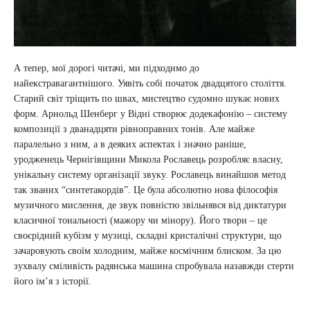
А тепер, мої дорогі читачі, ми підходимо до
найекстравагантнішого. Уявіть собі початок двадцятого століття.
Старий світ тріщить по швах, мистецтво судомно шукає нових
форм. Арнольд Шенберг у Відні створює додекафонію – систему
композиції з дванадцяти рівноправних тонів. Але майже
паралельно з ним, а в деяких аспектах і значно раніше,
уродженець Чернігівщини Микола Рославець розробляє власну,
унікальну систему організації звуку. Рославець винайшов метод
так званих “синтетакордів”. Це була абсолютно нова філософія
музичного мислення, де звук повністю звільнявся від диктатури
класичної тональності (мажору чи мінору). Його твори – це
своєрідний кубізм у музиці, складні кристалічні структури, що
зачаровують своїм холодним, майже космічним блиском. За цю
зухвалу сміливість радянська машина спробувала назавжди стерти
його ім’я з історії.