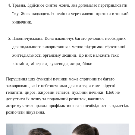
Травна. Здійснює синтез жовчі, яка допомагає перетравлювати
їжу. Жовч надходить із печінки через жовчні протоки в тонкий
кишечник.
Накопичувальна. Вона накопичує багато речовин, необхідних
для подальшого використання з метою підтримки ефективної
життєдіяльності організму людини. До них належать такі:
вітаміни, мінерали, вуглеводи, жири, білки.
Порушення цих функцій печінки може спричинити багато
захворювань, які є небезпечними для життя, а саме: вірусні
гепатити, цироз, жировий гепатоз, пухлини печінки. Щоб не
допустити їх появу та подальший розвиток, важливо
дотримуватися правил профілактики та за необхідності заздалегідь
розпочати лікування.