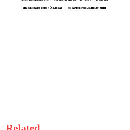
як вживати сироп Холосас
як замовити медикаменти
Related