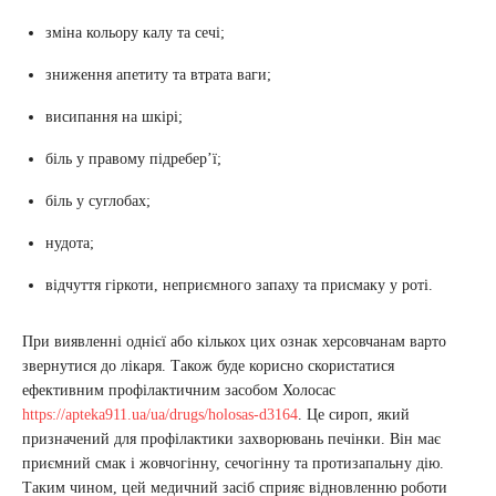
зміна кольору калу та сечі;
зниження апетиту та втрата ваги;
висипання на шкірі;
біль у правому підребер’ї;
біль у суглобах;
нудота;
відчуття гіркоти, неприємного запаху та присмаку у роті.
При виявленні однієї або кількох цих ознак херсовчанам варто
звернутися до лікаря. Також буде корисно скористатися
ефективним профілактичним засобом Холосас
https://apteka911.ua/ua/drugs/holosas-d3164
. Це сироп, який
призначений для профілактики захворювань печінки. Він має
приємний смак і жовчогінну, сечогінну та протизапальну дію.
Таким чином, цей медичний засіб сприяє відновленню роботи