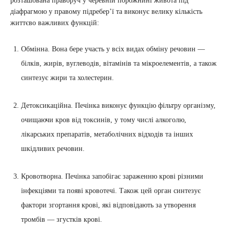
розташована праворуч у черевній порожнині живота під
діафрагмою у правому підребер’ї та виконує велику кількість
життєво важливих функцій:
Обмінна. Вона бере участь у всіх видах обміну речовин —
білків, жирів, вуглеводів, вітамінів та мікроелементів, а також
синтезує жири та холестерин.
Детоксикаційна. Печінка виконує функцію фільтру організму,
очищаючи кров від токсинів, у тому числі алкоголю,
лікарських препаратів, метаболічних відходів та інших
шкідливих речовин.
Кровотворна. Печінка запобігає зараженню крові різними
інфекціями та появі кровотечі. Також цей орган синтезує
фактори згортання крові, які відповідають за утворення
тромбів — згустків крові.