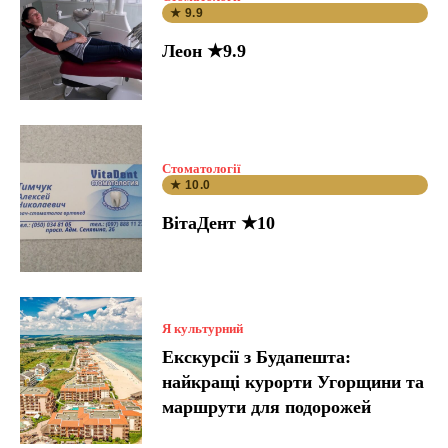
★ 9.9
Леон ★9.9
Стоматології
★ 10.0
ВітаДент ★10
Я культурний
Екскурсії з Будапешта:
найкращі курорти Угорщини та
маршрути для подорожей