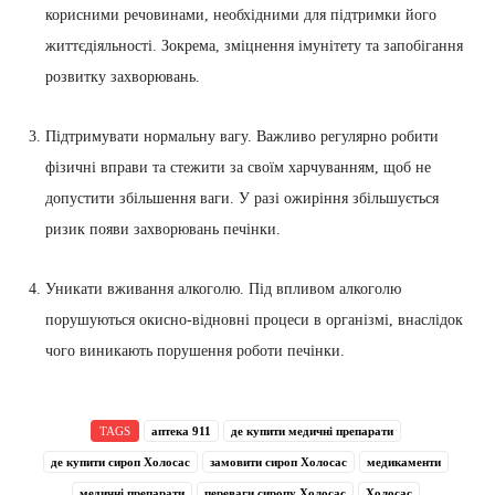
корисними речовинами, необхідними для підтримки його
життєдіяльності. Зокрема, зміцнення імунітету та запобігання
розвитку захворювань.
Підтримувати нормальну вагу. Важливо регулярно робити
фізичні вправи та стежити за своїм харчуванням, щоб не
допустити збільшення ваги. У разі ожиріння збільшується
ризик появи захворювань печінки.
Уникати вживання алкоголю. Під впливом алкоголю
порушуються окисно-відновні процеси в організмі, внаслідок
чого виникають порушення роботи печінки.
TAGS
аптека 911
де купити медичні препарати
де купити сироп Холосас
замовити сироп Холосас
медикаменти
медичні препарати
переваги сиропу Холосас
Холосас