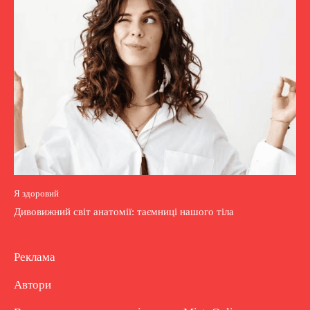
Я здоровий
Дивовижний світ анатомії: таємниці нашого тіла
Реклама
Автори