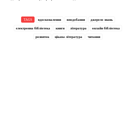
TAGS
вдосконалення
вподобання
джерело знань
електронна бібліотека
книги
література
онлайн бібліотека
розвиток
цікава література
читання