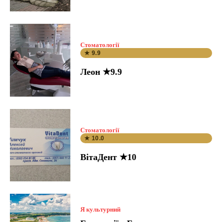
Стоматології
★ 9.9
Леон ★9.9
Стоматології
★ 10.0
ВітаДент ★10
Я культурний