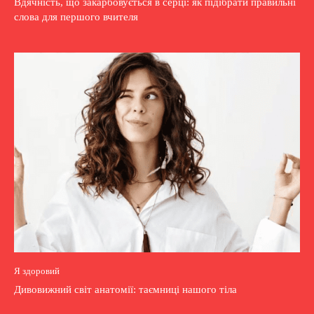
Вдячність, що закарбовується в серці: як підібрати правильні
слова для першого вчителя
Я здоровий
Дивовижний світ анатомії: таємниці нашого тіла