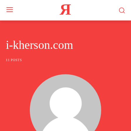
Я
i-kherson.com
11 POSTS