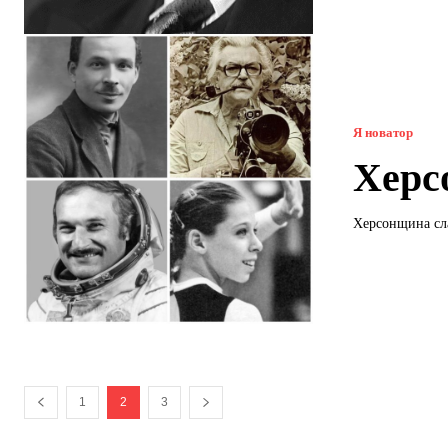
Я новатор
Херсо
Херсонщина сла
1
2
3