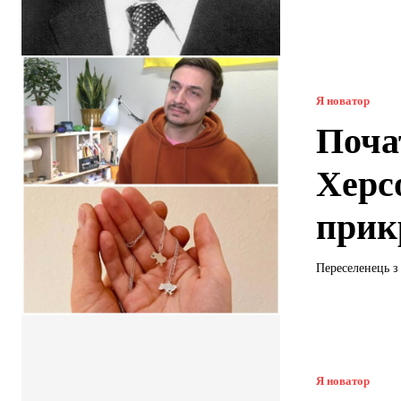
Я новатор
Почат
Херс
прик
Переселенець з
Я новатор