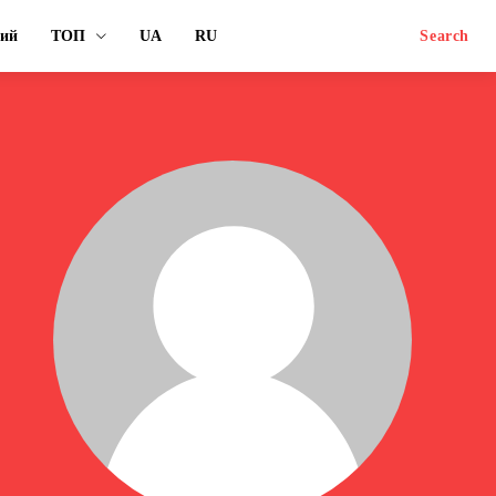
ний
ТОП
UA
RU
Search