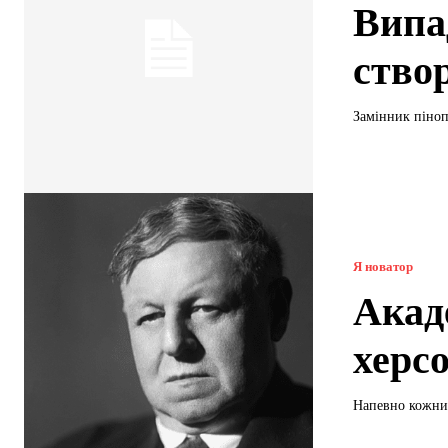
Випа
створ
Замінник піноп
Я новатор
Акад
херс
Напевно кожний