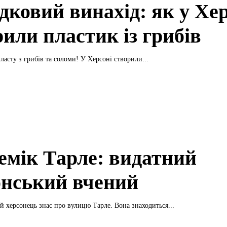
дковий винахід: як у Хер
или пластик із грибів
ласту з грибів та соломи! У Херсоні створили...
емік Тарле: видатний
онський вчений
 херсонець знає про вулицю Тарле. Вона знаходиться...