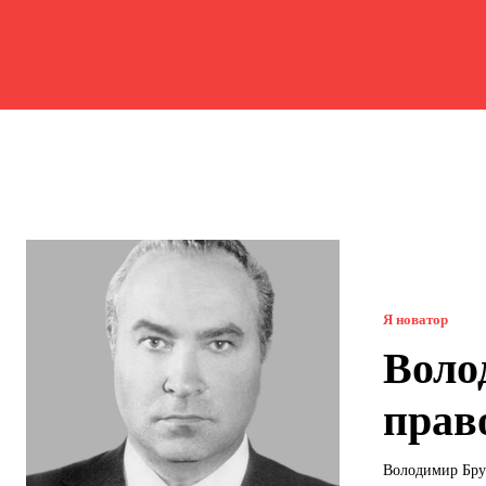
Я новатор
Воло
прав
Володимир Бруз