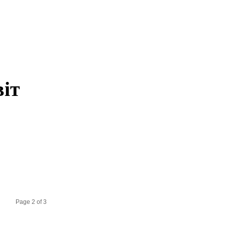
віт
Page 2 of 3