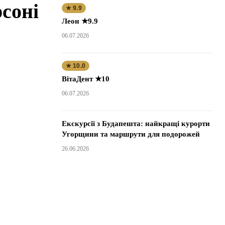
соні
★ 9.9
Леон ★9.9
06.07.2026
★ 10.0
ВітаДент ★10
06.07.2026
Екскурсії з Будапешта: найкращі курорти
Угорщини та маршрути для подорожей
26.06.2026