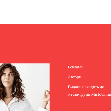
Реклама
Автори
Видання входить до
медіа-групи
MistoOnli