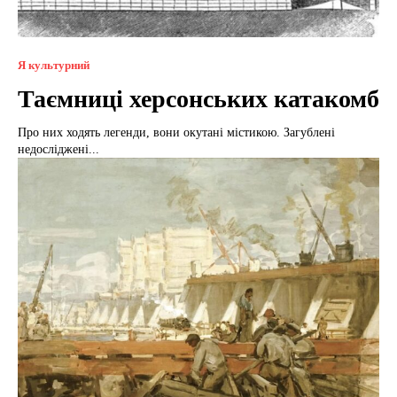
Я культурний
Таємниці херсонських катакомб
Про них ходять легенди, вони окутані містикою. Загублені
недосліджені...