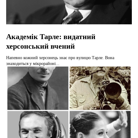
Академік Тарле: видатний
херсонський вчений
Напевно кожний херсонець знає про вулицю Тарле. Вона
знаходиться у мікрорайоні...