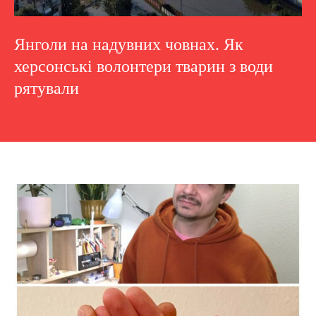
Янголи на надувних човнах. Як
херсонські волонтери тварин з води
рятували