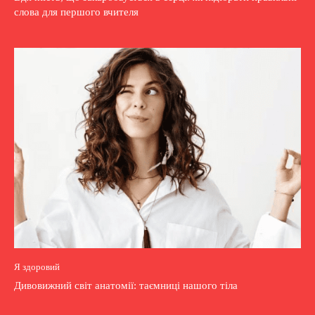
слова для першого вчителя
Я здоровий
Дивовижний світ анатомії: таємниці нашого тіла