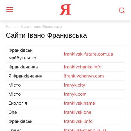
Я
Home
Сайти Івано-Франківська
Сайти Івано-Франківська
Франківськ
frankivsk-future.com.ua
майбутнього
Франківчанка
frankivchanka.info
Я Франківчанин
ifrankivchanyn.com
Місто
franyk.city
Місто
franyk.com
Екологія
frankivsk.name
One
frankivsk.one
Франківські
frankivski.info
Тренд
frankivsk-trend.in.ua