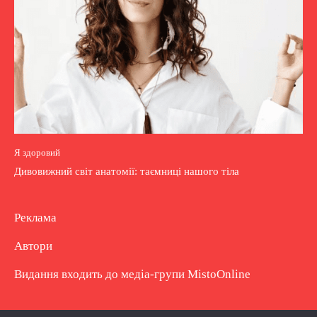
Я здоровий
Дивовижний світ анатомії: таємниці нашого тіла
Реклама
Автори
Видання входить до медіа-групи
MistoOnline