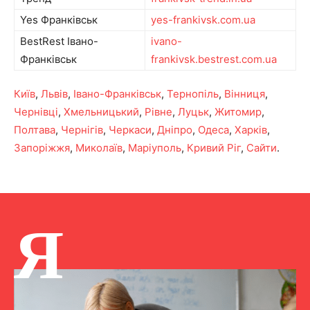
Yes Франківськ
yes-frankivsk.com.ua
BestRest Івано-
ivano-
Франківськ
frankivsk.bestrest.com.ua
Київ
,
Львів
,
Івано-Франківськ
,
Тернопіль
,
Вінниця
,
Чернівці
,
Хмельницький
,
Рівне
,
Луцьк
,
Житомир
,
Полтава
,
Чернігів
,
Черкаси
,
Дніпро
,
Одеса
,
Харків
,
Запоріжжя
,
Миколаїв
,
Маріуполь
,
Кривий Ріг
,
Сайти
.
Я