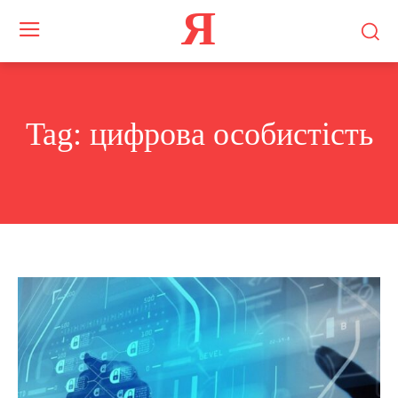
Я
Tag:
цифрова особистість