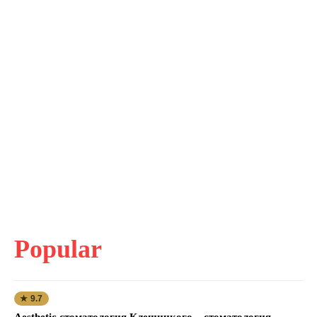
Popular
★ 9.7
Aesthetic стоматология Клещицкого – стоматология