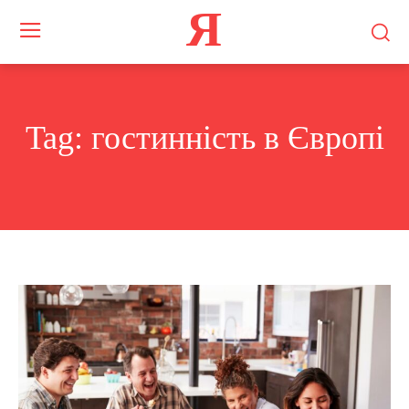
Я
Tag:
гостинність в Європі