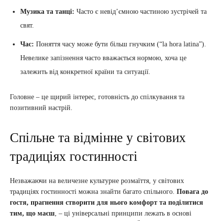
Музика та танці:
Часто є невід’ємною частиною зустрічей та
свят.
Час:
Поняття часу може бути більш гнучким (“la hora latina”).
Невелике запізнення часто вважається нормою, хоча це
залежить від конкретної країни та ситуації.
Головне – це щирий інтерес, готовність до спілкування та
позитивний настрій.
Спільне та відмінне у світових
традиціях гостинності
Незважаючи на величезне культурне розмаїття, у світових
традиціях гостинності можна знайти багато спільного.
Повага до
гостя, прагнення створити для нього комфорт та поділитися
тим, що маєш
, – ці універсальні принципи лежать в основі