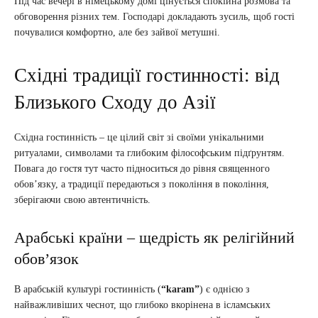
Під час вечері в німецькому домі цінується спокійна розмова та
обговорення різних тем. Господарі докладають зусиль, щоб гості
почувалися комфортно, але без зайвої метушні.
Східні традиції гостинності: від
Близького Сходу до Азії
Східна гостинність – це цілий світ зі своїми унікальними
ритуалами, символами та глибоким філософським підґрунтям.
Повага до гостя тут часто підноситься до рівня священного
обов’язку, а традиції передаються з покоління в покоління,
зберігаючи свою автентичність.
Арабські країни – щедрість як релігійний
обов’язок
В арабській культурі гостинність (
“karam”
) є однією з
найважливіших чеснот, що глибоко вкорінена в ісламських