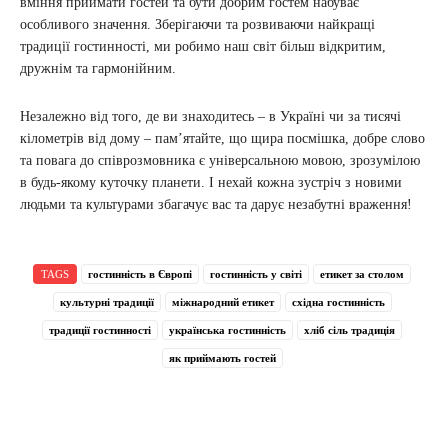
вміння приймати гостей та бути добрим гостем набуває
особливого значення. Зберігаючи та розвиваючи найкращі
традиції гостинності, ми робимо наш світ більш відкритим,
дружнім та гармонійним.
Незалежно від того, де ви знаходитесь – в Україні чи за тисячі
кілометрів від дому – пам’ятайте, що щира посмішка, добре слово
та повага до співрозмовника є універсальною мовою, зрозумілою
в будь-якому куточку планети. І нехай кожна зустріч з новими
людьми та культурами збагачує вас та дарує незабутні враження!
TAGS
гостинність в Європі
гостинність у світі
етикет за столом
культурні традиції
міжнародний етикет
східна гостинність
традиції гостинності
українська гостинність
хліб сіль традиція
як приймають гостей