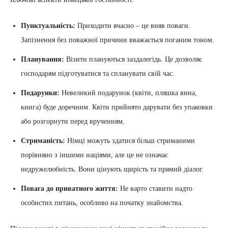
Пунктуальність:
Приходити вчасно – це вияв поваги.
Запізнення без поважної причини вважається поганим тоном.
Планування:
Візити плануються заздалегідь. Це дозволяє
господарям підготуватися та спланувати свій час.
Подарунки:
Невеликий подарунок (квіти, пляшка вина,
книга) буде доречним. Квіти прийнято дарувати без упаковки
або розгорнути перед врученням.
Стриманість:
Німці можуть здатися більш стриманими
порівняно з іншими націями, але це не означає
недружелюбність. Вони цінують щирість та прямий діалог.
Повага до приватного життя:
Не варто ставити надто
особистих питань, особливо на початку знайомства.