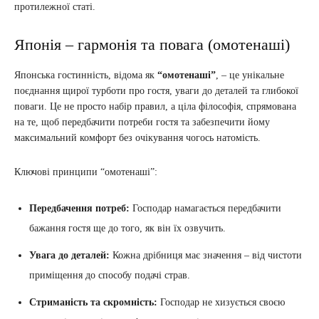
протилежної статі.
Японія – гармонія та повага (омотенаші)
Японська гостинність, відома як
“омотенаші”
, – це унікальне
поєднання щирої турботи про гостя, уваги до деталей та глибокої
поваги. Це не просто набір правил, а ціла філософія, спрямована
на те, щоб передбачити потреби гостя та забезпечити йому
максимальний комфорт без очікування чогось натомість.
Ключові принципи “омотенаші”:
Передбачення потреб:
Господар намагається передбачити
бажання гостя ще до того, як він їх озвучить.
Увага до деталей:
Кожна дрібниця має значення – від чистоти
приміщення до способу подачі страв.
Стриманість та скромність:
Господар не хизується своєю