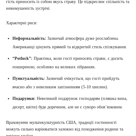
гість приносить із собою якусь страву. Це підкреслює спільність та
невимушеність зустрічі.
Характерні риси:
Неформальність:
Зазвичай атмосфера дуже розслаблена.
Американці цінують прямий та відкритий стиль спілкування.
“Potluck”:
Практика, коли гості приносять страви, є досить
поширеною, особливо на великих зібраннях.
Пунктуальність:
Зазвичай очікується, що гості прийдуть
вчасно або з невеликим запізненням (5-10 хвилин).
Подарунки:
Невеликий подарунок господарям (пляшка вина,
десерт, квіти) буде доречним, але не є суворо обов’язковим.
Враховуючи мультикультурність США, традиції гостинності
можуть сильно варіюватися залежно від походження родини та
регіону країни.