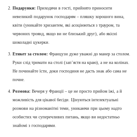
Подарунки:
Приходячи в гості, прийнято приносити
невеликий подарунок господарям – пляшку хорошого вина,
квіти (уникайте хризантем, які асоціюються з трауром, та
червоних троянд, якщо ви не близький друг), або якісні
шоколадні цукерки.
Етикет за столом:
Французи дуже уважні до манер за столом.
Руки слід тримати на столі (зап’ястя на краю), а не на колінах.
Не починайте їсти, доки господиня не дасть знак або сама не
почне.
Розмова:
Вечеря у Франції – це не просто прийом їжі, а й
можливість для цікавої бесіди. Цінуються інтелектуальні
розмови на різноманітні теми, уникаючи при цьому надто
особистих чи суперечливих питань, якщо ви недостатньо
знайомі з господарями.