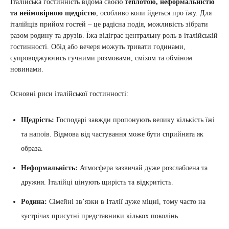
Італійська гостинність відома своєю
теплотою, неформальністю
та неймовірною щедрістю
, особливо коли йдеться про їжу. Для
італійців прийом гостей – це радісна подія, можливість зібрати
разом родину та друзів. Їжа відіграє центральну роль в італійській
гостинності. Обід або вечеря можуть тривати годинами,
супроводжуючись гучними розмовами, сміхом та обміном
новинами.
Основні риси італійської гостинності:
Щедрість:
Господарі завжди пропонують велику кількість їжі
та напоїв. Відмова від частування може бути сприйнята як
образа.
Неформальність:
Атмосфера зазвичай дуже розслаблена та
дружня. Італійці цінують щирість та відкритість.
Родина:
Сімейні зв’язки в Італії дуже міцні, тому часто на
зустрічах присутні представники кількох поколінь.