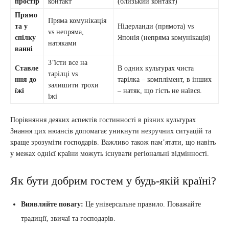
простір
контакт
(близький контакт)
Прямо
Пряма комунікація
та у
Нідерланди (прямота) vs
vs непряма,
спілку
Японія (непряма комунікація)
натяками
ванні
З’їсти все на
Ставле
В одних культурах чиста
тарілці vs
ння до
тарілка – комплімент, в інших
залишити трохи
їжі
– натяк, що гість не наївся.
їжі
Порівняння деяких аспектів гостинності в різних культурах
Знання цих нюансів допомагає уникнути незручних ситуацій та
краще зрозуміти господарів. Важливо також пам’ятати, що навіть
у межах однієї країни можуть існувати регіональні відмінності.
Як бути добрим гостем у будь-якій країні?
Виявляйте повагу:
Це універсальне правило. Поважайте
традиції, звичаї та господарів.