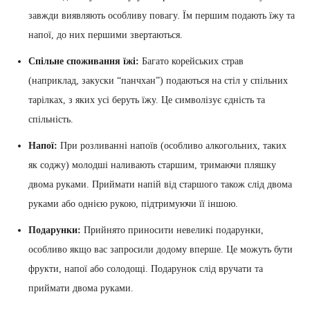
завжди виявляють особливу повагу. Їм першим подають їжу та
напої, до них першими звертаються.
Спільне споживання їжі:
Багато корейських страв
(наприклад, закуски “панчхан”) подаються на стіл у спільних
тарілках, з яких усі беруть їжу. Це символізує єдність та
спільність.
Напої:
При розливанні напоїв (особливо алкогольних, таких
як соджу) молодші наливають старшим, тримаючи пляшку
двома руками. Приймати напій від старшого також слід двома
руками або однією рукою, підтримуючи її іншою.
Подарунки:
Прийнято приносити невеликі подарунки,
особливо якщо вас запросили додому вперше. Це можуть бути
фрукти, напої або солодощі. Подарунок слід вручати та
приймати двома руками.