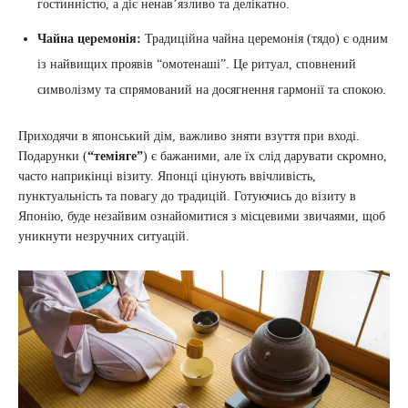
гостинністю, а діє ненав’язливо та делікатно.
Чайна церемонія:
Традиційна чайна церемонія (тядо) є одним
із найвищих проявів “омотенаші”. Це ритуал, сповнений
символізму та спрямований на досягнення гармонії та спокою.
Приходячи в японський дім, важливо зняти взуття при вході.
Подарунки (
“теміяге”
) є бажаними, але їх слід дарувати скромно,
часто наприкінці візиту. Японці цінують ввічливість,
пунктуальність та повагу до традицій. Готуючись до візиту в
Японію, буде незайвим ознайомитися з місцевими звичаями, щоб
уникнути незручних ситуацій.