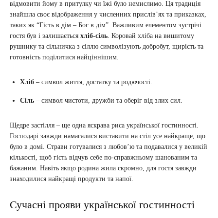
відмовити йому в притулку чи їжі було немислимо. Ця традиція
знайшла своє відображення у численних прислів’ях та приказках,
таких як “Гість в дім – Бог в дім”. Важливим елементом зустрічі
гостя був і залишається
хліб-сіль
. Коровай хліба на вишитому
рушнику та сільничка з сіллю символізують добробут, щирість та
готовність поділитися найціннішим.
Хліб
– символ життя, достатку та родючості.
Сіль
– символ чистоти, дружби та оберіг від злих сил.
Щедре застілля – ще одна яскрава риса української гостинності.
Господарі завжди намагалися виставити на стіл усе найкраще, що
було в домі. Страви готувалися з любов’ю та подавалися у великій
кількості, щоб гість відчув себе по-справжньому шанованим та
бажаним. Навіть якщо родина жила скромно, для гостя завжди
знаходилися найкращі продукти та напої.
Сучасні прояви української гостинності