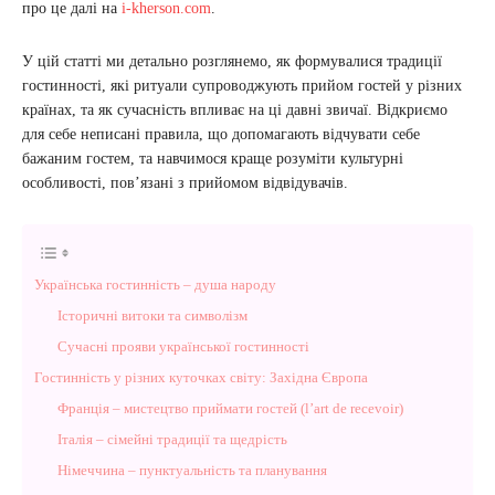
про це далі на
i-kherson.com
.
У цій статті ми детально розглянемо, як формувалися традиції
гостинності, які ритуали супроводжують прийом гостей у різних
країнах, та як сучасність впливає на ці давні звичаї. Відкриємо
для себе неписані правила, що допомагають відчувати себе
бажаним гостем, та навчимося краще розуміти культурні
особливості, пов’язані з прийомом відвідувачів.
Українська гостинність – душа народу
Історичні витоки та символізм
Сучасні прояви української гостинності
Гостинність у різних куточках світу: Західна Європа
Франція – мистецтво приймати гостей (l’art de recevoir)
Італія – сімейні традиції та щедрість
Німеччина – пунктуальність та планування