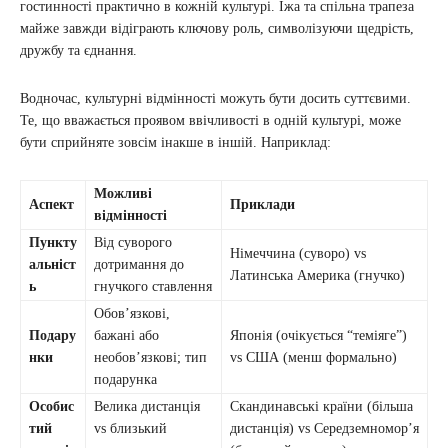
гостинності практично в кожній культурі. Їжа та спільна трапеза
майже завжди відіграють ключову роль, символізуючи щедрість,
дружбу та єднання.
Водночас, культурні відмінності можуть бути досить суттєвими.
Те, що вважається проявом ввічливості в одній культурі, може
бути сприйняте зовсім інакше в іншій. Наприклад:
Можливі
Аспект
Приклади
відмінності
Пункту
Від суворого
Німеччина (суворо) vs
альніст
дотримання до
Латинська Америка (гнучко)
ь
гнучкого ставлення
Обов’язкові,
Подару
бажані або
Японія (очікується “теміяге”)
нки
необов’язкові; тип
vs США (менш формально)
подарунка
Особис
Велика дистанція
Скандинавські країни (більша
тий
vs близький
дистанція) vs Середземномор’я