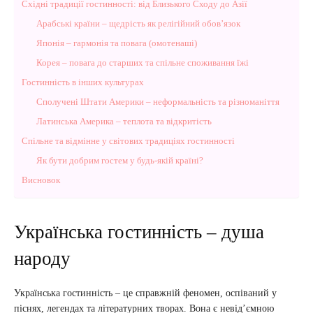
Східні традиції гостинності: від Близького Сходу до Азії
Арабські країни – щедрість як релігійний обов’язок
Японія – гармонія та повага (омотенаші)
Корея – повага до старших та спільне споживання їжі
Гостинність в інших культурах
Сполучені Штати Америки – неформальність та різноманіття
Латинська Америка – теплота та відкритість
Спільне та відмінне у світових традиціях гостинності
Як бути добрим гостем у будь-якій країні?
Висновок
Українська гостинність – душа
народу
Українська гостинність – це справжній феномен, оспіваний у
піснях, легендах та літературних творах. Вона є невід’ємною