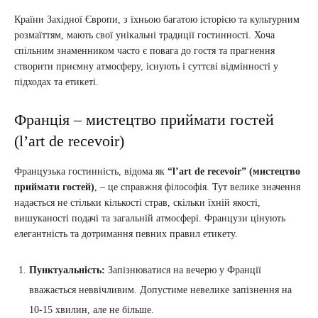
Країни Західної Європи, з їхньою багатою історією та культурним
розмаїттям, мають свої унікальні традиції гостинності. Хоча
спільним знаменником часто є повага до гостя та прагнення
створити приємну атмосферу, існують і суттєві відмінності у
підходах та етикеті.
Франція – мистецтво приймати гостей
(l’art de recevoir)
Французька гостинність, відома як
“l’art de recevoir” (мистецтво
приймати гостей)
, – це справжня філософія. Тут велике значення
надається не стільки кількості страв, скільки їхній якості,
вишуканості подачі та загальній атмосфері. Французи цінують
елегантність та дотримання певних правил етикету.
Пунктуальність:
Запізнюватися на вечерю у Франції
вважається неввічливим. Допустиме невелике запізнення на
10-15 хвилин, але не більше.