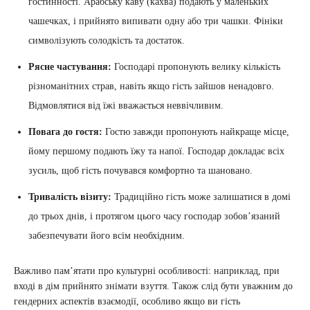
гостинності. Арабську каву (кахва) подають у маленьких
чашечках, і прийнято випивати одну або три чашки. Фініки
символізують солодкість та достаток.
Рясне частування:
Господарі пропонують велику кількість
різноманітних страв, навіть якщо гість зайшов ненадовго.
Відмовлятися від їжі вважається неввічливим.
Повага до гостя:
Гостю завжди пропонують найкраще місце,
йому першому подають їжу та напої. Господар докладає всіх
зусиль, щоб гість почувався комфортно та шановано.
Тривалість візиту:
Традиційно гість може залишатися в домі
до трьох днів, і протягом цього часу господар зобов’язаний
забезпечувати його всім необхідним.
Важливо пам’ятати про культурні особливості: наприклад, при
вході в дім прийнято знімати взуття. Також слід бути уважним до
гендерних аспектів взаємодії, особливо якщо ви гість