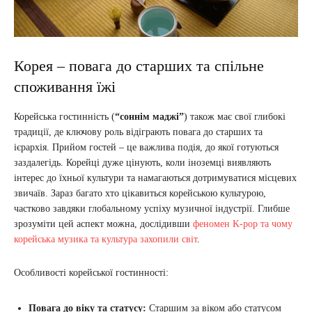
Корея – повага до старших та спільне
споживання їжі
Корейська гостинність (
“соннім маджі”
) також має свої глибокі
традиції, де ключову роль відіграють повага до старших та
ієрархія. Прийом гостей – це важлива подія, до якої готуються
заздалегідь. Корейці дуже цінують, коли іноземці виявляють
інтерес до їхньої культури та намагаються дотримуватися місцевих
звичаїв. Зараз багато хто цікавиться корейською культурою,
частково завдяки глобальному успіху музичної індустрії. Глибше
зрозуміти цей аспект можна, дослідивши
феномен K-pop та чому
корейська музика та культура захопили світ
.
Особливості корейської гостинності:
Повага до віку та статусу:
Старшим за віком або статусом