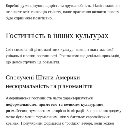
Корейці дуже цінують щирість та дружелюбність. Навіть якщо ви
не знаєте всіх тонкощів етикету, ваше прагнення виявити повагу
буде сприйняте позитивно.
Гостинність в інших культурах
Світ сповнений різноманітних культур, кожна з яких має свої
унікальні прояви гостинності. Розглянемо ще декілька прикладів,
що демонструють це розмаїття.
Сполучені Штати Америки –
неформальність та різноманіття
Американська гостинність часто характеризується
неформальністю, прямотою та великим культурним
розмаїттям
, зумовленим історією імміграції. Запрошення додому
може бути менш формальним, ніж у багатьох європейських
країнах. Популярним форматом є “potluck” вечері, коли кожен