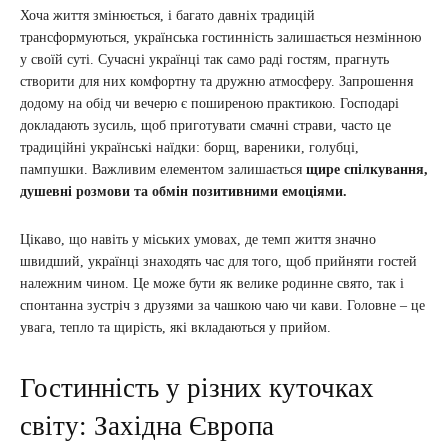
Хоча життя змінюється, і багато давніх традицій
трансформуються, українська гостинність залишається незмінною
у своїй суті. Сучасні українці так само раді гостям, прагнуть
створити для них комфортну та дружню атмосферу. Запрошення
додому на обід чи вечерю є поширеною практикою. Господарі
докладають зусиль, щоб приготувати смачні страви, часто це
традиційні українські наїдки: борщ, вареники, голубці,
пампушки. Важливим елементом залишається
щире спілкування,
душевні розмови та обмін позитивними емоціями.
Цікаво, що навіть у міських умовах, де темп життя значно
швидший, українці знаходять час для того, щоб прийняти гостей
належним чином. Це може бути як велике родинне свято, так і
спонтанна зустріч з друзями за чашкою чаю чи кави. Головне – це
увага, тепло та щирість, які вкладаються у прийом.
Гостинність у різних куточках
світу: Західна Європа