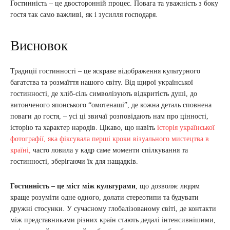
Гостинність – це двосторонній процес. Повага та уважність з боку
гостя так само важливі, як і зусилля господаря.
Висновок
Традиції гостинності – це яскраве відображення культурного
багатства та розмаїття нашого світу. Від щирої української
гостинності, де хліб-сіль символізують відкритість душі, до
витонченого японського “омотенаші”, де кожна деталь сповнена
поваги до гостя, – усі ці звичаї розповідають нам про цінності,
історію та характер народів. Цікаво, що навіть
історія української
фотографії, яка фіксувала перші кроки візуального мистецтва в
країні,
часто ловила у кадр саме моменти спілкування та
гостинності, зберігаючи їх для нащадків.
Гостинність – це міст між культурами
, що дозволяє людям
краще розуміти одне одного, долати стереотипи та будувати
дружні стосунки. У сучасному глобалізованому світі, де контакти
між представниками різних країн стають дедалі інтенсивнішими,