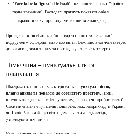
“Fare la bella figura”:
Це італійське поняття означає “зробити
гарне враження”. Господарі прагнуть показати себе з
найкращого боку, пропонуючи гостям все найкраще.
Приходячи в гості до італійців, варто принести невеликий
подарунок – солодощі, вино або квіти. Важливо виявляти інтерес
до розмови, хвалити їжу та насолоджуватися атмосферою.
Німеччина – пунктуальність та
планування
Німецька гостинність характеризується
пунктуальністю,
плануванням та повагою до особистого простору.
Німці
цінують порядок та чіткість у всьому, включаючи прийом гостей.
Спонтанні візити тут менш поширені, ніж, наприклад, в Україні
чи Італії. Зазвичай про візит домовляються заздалегідь,
узгоджуючи точний час.
Ключові аспекти німецької гостинності: