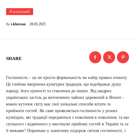
Я культурний
28.05.2025
i-kherson
By
SHARE
Гостинність – це не просто формальність чи набір правил етикету.
Це глибоко вкорінена культурна традиція, що відображає душу
народу, його цінності та ставлення до інших. Від щедрих
українських застіль до витончених чайних церемоній в Японії –
кожен куточок світу має свої унікальні способи вітати та
приймати гостей. Як саме проявляється гостинність у різних
культурах, які традиції передаються з покоління в покоління, та що
спільного і відмінного у мистецтві прийому гостей в Україні та за
її межами? Пориньмо у захопливу подорож світом гостинності, і