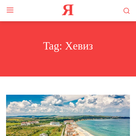
Я
Tag:
Хевиз